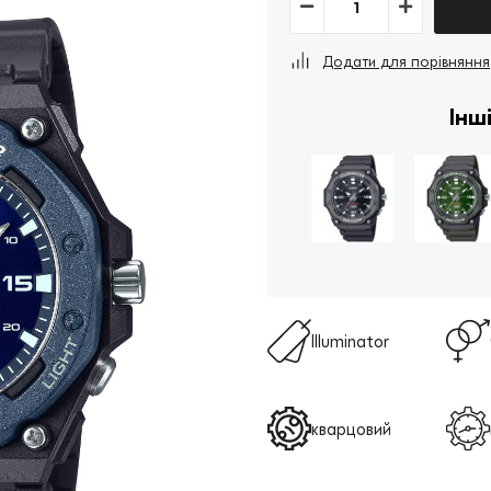
Додати для порівняння
Інш
Illuminator
кварцовий