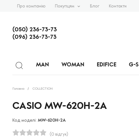
Про компанію
Покупцям
Блог
Контакти
(050) 236-73-73
(096) 236-73-73
MAN
WOMAN
EDIFICE
G-
Головна
COLLECTION
CASIO MW-620H-2A
Код моделі:
MW-620H-2A
(0 відгук)