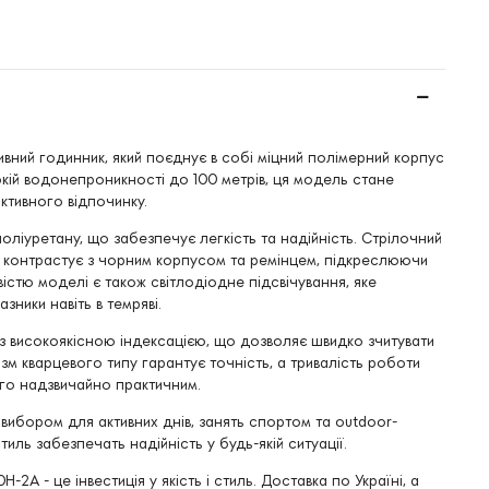
ний годинник, який поєднує в собі міцний полімерний корпус
сокій водонепроникності до 100 метрів, ця модель стане
ктивного відпочинку.
оліуретану, що забезпечує легкість та надійність. Стрілочний
о контрастує з чорним корпусом та ремінцем, підкреслюючи
істю моделі є також світлодіодне підсвічування, яке
зники навіть в темряві.
 з високоякісною індексацією, що дозволяє швидко зчитувати
зм кварцевого типу гарантує точність, а тривалість роботи
ого надзвичайно практичним.
вибором для активних днів, занять спортом та outdoor-
стиль забезпечать надійність у будь-якій ситуації.
2A - це інвестиція у якість і стиль. Доставка по Україні, а