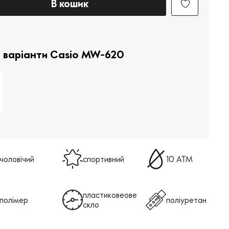
В кошик
і варіанти Casio MW-620
чоловічий
спортивний
10 ATM
пластиковеове
полімер
поліуретан
скло