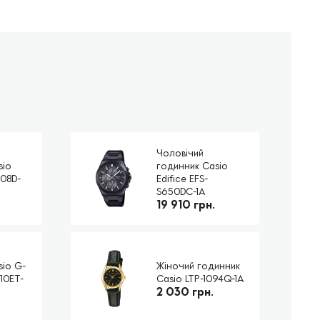
Чоловічий
sio
годинник Casio
108D-
Edifice EFS-
S650DC-1A
19 910 грн.
sio G-
Жіночий годинник
10ET-
Casio LTP-1094Q-1A
2 030 грн.