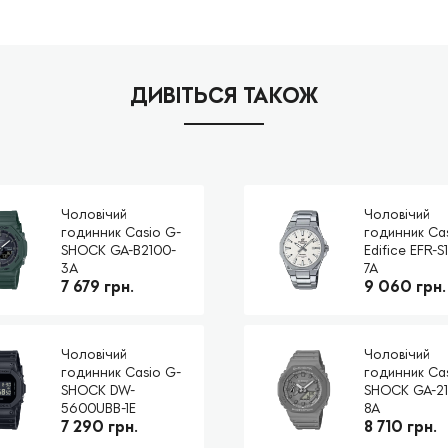
ДИВІТЬСЯ ТАКОЖ
Чоловічий
Чоловічий
годинник Casio G-
годинник Ca
SHOCK GA-B2100-
Edifice EFR-S
3A
7A
7 679 грн.
9 060 грн.
Чоловічий
Чоловічий
годинник Casio G-
годинник Ca
SHOCK DW-
SHOCK GA-21
5600UBB-1E
8A
7 290 грн.
8 710 грн.