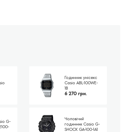
Годинник унісекс
sio
Casio ABL-100WE-
1B
6 270 грн.
Чоловічий
sio G-
годинник Casio G-
2100-
SHOCK GA-100-1A1