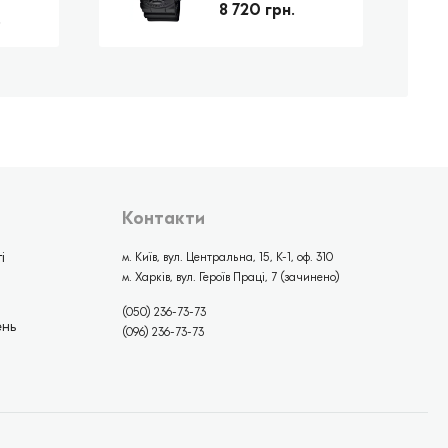
8 720 грн.
.
Контакти
і
м. Київ, вул. Центральна, 15, К-1, оф. 310
м. Харків, вул. Героїв Праці, 7 (зачинено)
(050) 236-73-73
ень
(096) 236-73-73