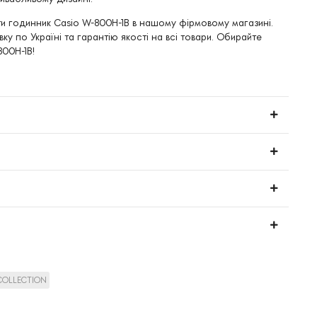
ти годинник Casio W-800H-1B в нашому фірмовому магазині.
у по Україні та гарантію якості на всі товари. Обирайте
800H-1B!
 COLLECTION