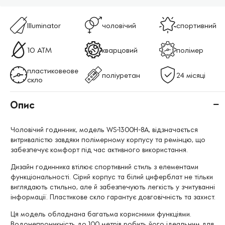
Illuminator
чоловічий
спортивний
10 ATM
кварцовий
полімер
пластиковеове
поліуретан
24 місяці
скло
Опис
Чоловічий годинник, модель WS-1300H-8A, відзначається
витривалістю завдяки полімерному корпусу та ремінцю, що
забезпечує комфорт під час активного використання.
Дизайн годинника втілює спортивний стиль з елементами
функціональності. Сірий корпус та білий циферблат не тільки
виглядають стильно, але й забезпечують легкість у зчитуванні
інформації. Пластикове скло гарантує довговічність та захист.
Ця модель обладнана багатьма корисними функціями.
Водонепроникність до 100 метрів робить його ідеальним для