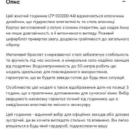
Опис
Цей жіночий годинник LTP-1302DD-4A1 відзначається класичним
дизайном, що підкреслює елегантність та стиль власниці.
Корпус виготовлений з латуні з іонним покриттям, що надає йому
не лише довговічності, а й витонченого вигляду. Рожевий
циферблат привертає увагу, додаючи грайливості до загальног
образу.
Металевий браслет з нержавіючої сталі забезпечує стабільність
та зручність під час носіння, а мінеральне скло надійно захища
від подряпин. Водонепроникність до 50 метрів робить цю
модель ідеальною для повсякденного використання,
гарантуючи, що ви будете завжди готові до будь-яких ситуацій.
Особливістю цієї моделі є також відображення дати на позиції 3
години, що є практичним доповненням для сучасної жінки. Вибір
кварцового механізму гарантує точний хід годинника, що є
невід'ємною властивістю якісного аксесуару.
Цей годинник - відмінний вибір для офіційних заходів або ділови
зустрічей, де ви хочете виглядати стильно та впевнено. Він легко
впишеться в будь-який гардероб, підкреслюючи вашу