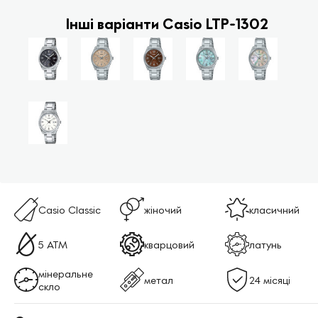
Інші варіанти Casio LTP-1302
Casio Classic
жіночий
класичний
5 ATM
кварцовий
латунь
мінеральне
метал
24 місяці
скло