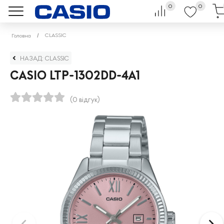
0
0
CLASSIC
Головна
НАЗАД: CLASSIC
CASIO LTP-1302DD-4A1
(0 відгук)