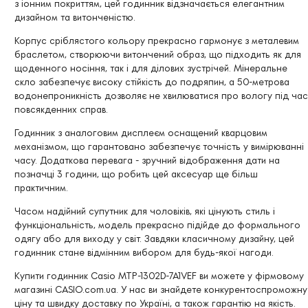
з іонним покриттям, цей годинник відзначається елегантним
дизайном та витонченістю.
Корпус сріблястого кольору прекрасно гармонує з металевим
браслетом, створюючи витончений образ, що підходить як для
щоденного носіння, так і для ділових зустрічей. Мінеральне
скло забезпечує високу стійкість до подряпин, а 50-метрова
водонепроникність дозволяє не хвилюватися про вологу під час
повсякденних справ.
Годинник з аналоговим дисплеєм оснащений кварцовим
механізмом, що гарантовано забезпечує точність у вимірюванні
часу. Додаткова перевага - зручний відображення дати на
позначці 3 години, що робить цей аксесуар ще більш
практичним.
Часом надійний супутник для чоловіків, які цінують стиль і
функціональність, модель прекрасно підійде до формального
одягу або для виходу у світ. Завдяки класичному дизайну, цей
годинник стане відмінним вибором для будь-якої нагоди.
Купити годинник Casio MTP-1302D-7A1VEF ви можете у фірмовому
магазині CASIO.com.ua. У нас ви знайдете конкурентоспроможну
ціну та швидку доставку по Україні, а також гарантію на якість.