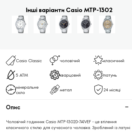
Інші варіанти Casio MTP-1302
Casio Classic
чоловічий
класичний
5 ATM
кварцовий
латунь
мінеральне
метал
24 місяці
скло
Опис
Чоловічий годинник Casio MTP-1302D-7A1VEF - це втілення
класичного стилю для сучасного чоловіка. Зроблений із латуні