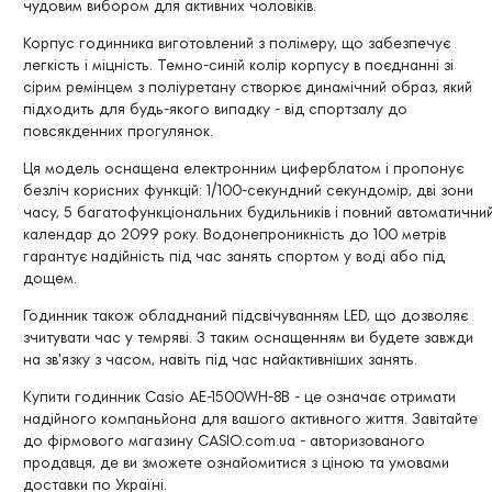
чудовим вибором для активних чоловіків.
Корпус годинника виготовлений з полімеру, що забезпечує
легкість і міцність. Темно-синій колір корпусу в поєднанні зі
сірим ремінцем з поліуретану створює динамічний образ, який
підходить для будь-якого випадку - від спортзалу до
повсякденних прогулянок.
Ця модель оснащена електронним циферблатом і пропонує
безліч корисних функцій: 1/100-секундний секундомір, дві зони
часу, 5 багатофункціональних будильників і повний автоматични
календар до 2099 року. Водонепроникність до 100 метрів
гарантує надійність під час занять спортом у воді або під
дощем.
Годинник також обладнаний підсвічуванням LED, що дозволяє
зчитувати час у темряві. З таким оснащенням ви будете завжди
на зв'язку з часом, навіть під час найактивніших занять.
Купити годинник Casio AE-1500WH-8B - це означає отримати
надійного компаньйона для вашого активного життя. Завітайте
до фірмового магазину CASIO.com.ua - авторизованого
продавця, де ви зможете ознайомитися з ціною та умовами
доставки по Україні.