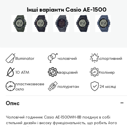
Інші варіанти Casio AE-1500
Illuminator
чоловічий
спортивний
10 ATM
кварцовий
полімер
пластиковеове
поліуретан
24 місяці
скло
Опис
Чоловічий годинник Casio AE-1500WH-8B поєднує в собі
стильний дизайн і високу функціональність, що робить його