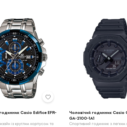
годинник Casio Edifice EFR-
Чоловічий годинник Casio
GA-2100-1A1
изайн із круглим корпусом та
Спортивний годинник з легким