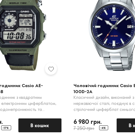
годинник Casio AE-
Чоловічий годинник Casio E
3B
100D-2A
годинник з квадратним
Класичний дизайн, виконаний з
а електронним циферблатом,
нержавіючої сталі, поєднує в с
водонепроникність та
стрілочний циферблат синього
іональні можливості,
високу водонепроникність 100 
н.
6 980 грн.
 будильників.
В кошик
В 
7 250 грн.
-17%
-4%