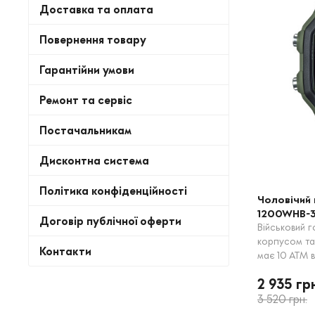
Доставка та оплата
Повернення товару
Гарантійни умови
Ремонт та сервіс
Постачальникам
Дисконтна система
Політика конфіденційності
Чоловічий 
1200WHB-
Договір публічної оферти
Військовий 
корпусом т
Контакти
має 10 ATM 
багатофункц
2 935 гр
включаючи 5
3 520 грн.