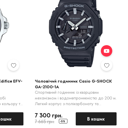
difice EFV-
Чоловічий годинник Casio G-SHOCK
GA-2100-1A
Спортивний годинник із кварцовим
обі
механізмом і водонепроникністю до 200 м.
 кольору та
Легкий корпус з полікарбонату та
м.
елегантний чорний дизайн створюють
7 300 грн.
стильний вигляд.
кошик
В кошик
7 665 грн.
-5%