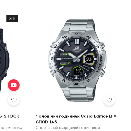
ХІТ!
 G-SHOCK
Чоловічий годинник Casio Edifice EFV-
C110D-1A3
 полімерним
Спортивний кварцовий годинник з