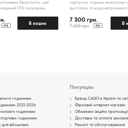
металевим браслетом, цей
корпусом, чорним аналогово
нащений 1/10-секундним
дисплеєм та водонепроникніс
 і функцією відображення
ідеальний для водних видів спо
н.
7 300 грн.
бить його ідеальним для
В кошик
В 
використання.
7 655 грн.
-11%
-5%
Покупцям
жіночі годинники
Бренд CASIO в Україні та світ
одинники 2021-2026
Фірмовий інтернет-магазин
чоловічі годинники
Обмежені акційні пропозиції
спортивні годинники
Доставка та оплата замовл
 для військових
Ремонт та обслуговування