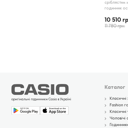
сріблястим 
годинник ос
хронометром
10 510 гр
дати, що ро
щоденного 
11 780 грн.
Каталог
Класичні 
оригінальні годинники Casio в Україні
Fashion г
Класичні 
Чоловічі 
Годинники