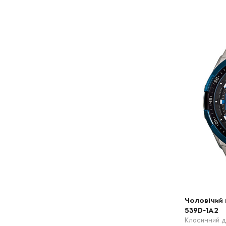
Чоловічий 
539D-1A2
Класичний д