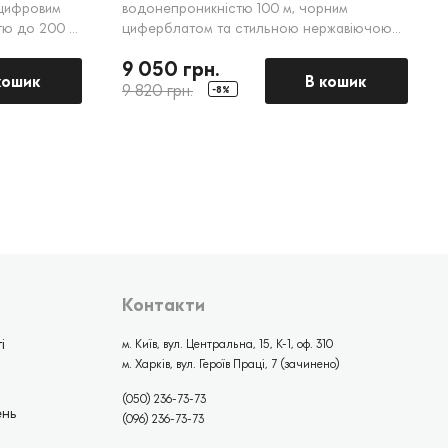
-цифровим
водонепроникністю 100 м, чорним
тю до 200 м,
циферблатом та стильною нержавіючою
рту.
сталлю. Ідеально підходить для активного
9 050 грн.
способу життя.
кошик
В кошик
9 820 грн.
-8%
Контакти
і
м. Київ, вул. Центральна, 15, К-1, оф. 310
м. Харків, вул. Героїв Праці, 7 (зачинено)
(050) 236-73-73
ень
(096) 236-73-73