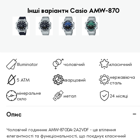
Інші варіанти Casio AMW-870
Illuminator
чоловічий
класичний
нержавіюча
5 ATM
кварцовий
сталь
мінеральне
метал
24 місяці
скло
Опис
Чоловічий годинник AMW-870DA-2A2VDF - це втілення
елегантності та функціональності, що поєднує класичний