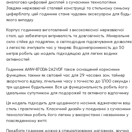
аналогово-цифровий дисплей з сучасними технологіями.
Завдяки нержавіючій сталевій конструкції та стильному синьому
циферблату, цей годинник стане чудовим аксесуаром для будь-
якого випадку.
Корпус годинника виготовлений з високоякісної нержавіючої
сталі, що забезпечує витривалість та довговічність. Мінеральне
скло стійке до подряпин, а світлодіодне підсвічування дозволяє
з легкістю зчитувати час у темряві. Водонепроникність до 50
метрів робить цю модель підходящою для легких водних
активностей.
Годинник AMW-870DA-2A2VDF також оснащений корисними
функціями, такими як світовий час для 29 часових зон, таймер
зворотного відліку, лічильник часу з точністю до 1/100 секунди і
три щоденні будильники. Вся ця функціональність робить його
ідеальним супутником для подорожей та активного відпочинку.
Ця модель підходить для щоденного носіння, відзначаючи ваш
стиль і практичність. Класичний дизайн у поєднанні з сучасними
технологіями робить його легким у використанні і незамінним у
повсякденному житті.
Придбати годинник можна в спеціалізованих магазинах, зручно