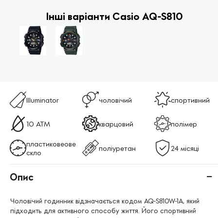
Інші варіанти Casio AQ-S810
Illuminator
чоловічий
спортивний
10 ATM
кварцовий
полімер
пластиковеове
поліуретан
24 місяці
скло
Опис
Чоловічий годинник відзначається кодом AQ-S810W-1A, який
підходить для активного способу життя. Його спортивний