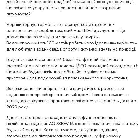
дизайн включає в себе надійний полімерний корпус і ремінець,
що забезпечує зручність при носінні під час спортивних
активностей.
Чорний корпус гармонійно поєднується з стрілочно-
електронним циферблатом, який має LED-підсвічування. Це
дозволяє легко зчитувати час навіть у темряві.
Водонепроникність 100 метрів робить його ідеальним варіантом
для любителів водних видів спорту і активних занять на природі.
Годинник також оснащений безліччю функцій, включаючи
світовий час з 31 часовим поясом, 1/100-секундний секундомір і 
щоденних будильників, що робить його універсальним
пристроєм для подорожей та повсякденного використання.
Завдяки сонячній енергії, яка підтримує його в роботі, цей
годинник є енергозберігаючим вибором. Повна автоматична
календарна функція гарантовано забезпечить точність дати до
2099 року.
Для всіх, хто прагне поєднати стиль, функціональність і
надійність, годинник AQ-S810W-1A стане незамінним помічником 
будь-якій ситуації. Коли ви шукаєте, де купити годинник,
звертайтеся до авторизованого продавця - у фірмовому