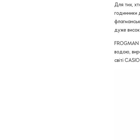
Для тих, х
годинники 
флагманськ
дуже висок
FROGMAN - 
водою, вир
світі CASIO