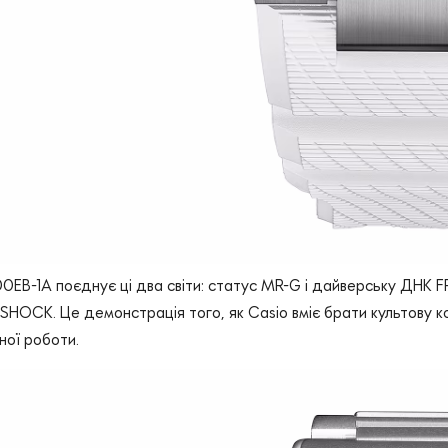
EB-1A поєднує ці два світи: статус MR-G і дайверську ДНК
HOCK. Це демонстрація того, як Casio вміє брати культову кон
ної роботи.