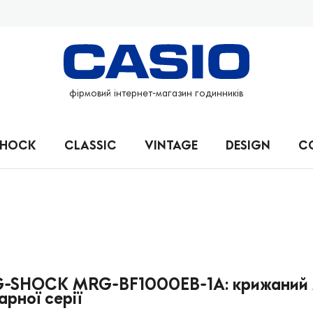
фірмовий інтернет-магазин годинників
SHOCK
CLASSIC
VINTAGE
DESIGN
C
G-SHOCK MRG-BF1000EB-1A: крижаний
рної серії