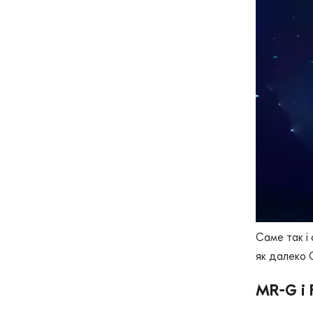
Саме так і
як далеко 
MR-G і 