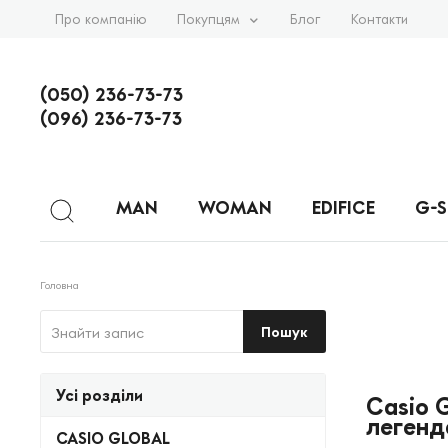
Про компанію
Покупцям
Блог
Контакти
(050) 236-73-73
(096) 236-73-73
MAN
WOMAN
EDIFICE
G-
Головна
Пошук
Усі розділи
Casio 
легенда
CASIO GLOBAL