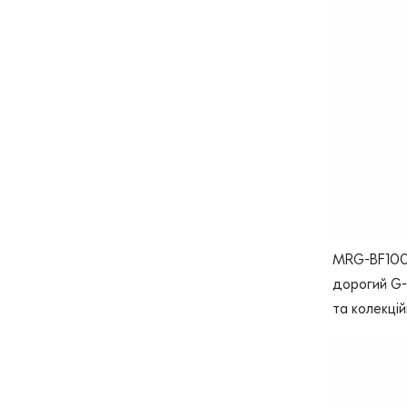
MRG-BF1000
дорогий G-S
та колекцій