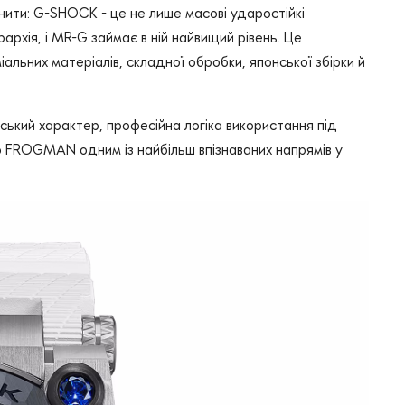
снити: G-SHOCK - це не лише масові ударостійкі
рхія, і MR-G займає в ній найвищий рівень. Це
альних матеріалів, складної обробки, японської збірки й
кий характер, професійна логіка використання під
о FROGMAN одним із найбільш впізнаваних напрямів у