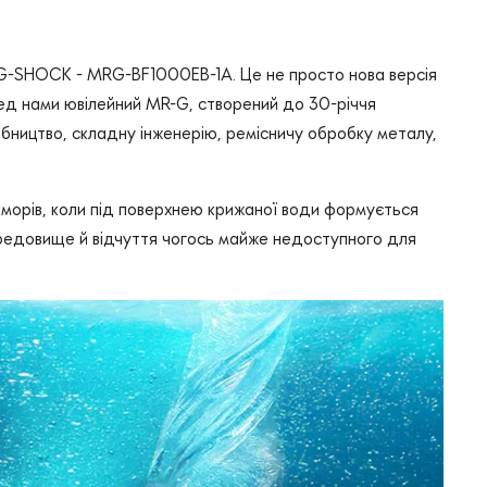
 G-SHOCK - MRG-BF1000EB-1A. Це не просто нова версія
ед нами ювілейний MR-G, створений до 30-річчя
обництво, складну інженерію, ремісничу обробку металу,
 морів, коли під поверхнею крижаної води формується
середовище й відчуття чогось майже недоступного для