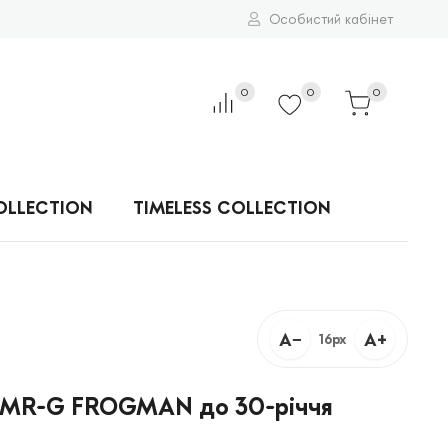
Особистий кабінет
0
0
0
OLLECTION
TIMELESS COLLECTION
A−
A+
16px
 MR-G FROGMAN до 30-річчя