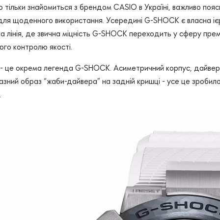
то тільки знайомиться з брендом CASIO в Україні, важливо поя
для щоденного використання. Усередині G-SHOCK є власна ієра
а лінія, де звична міцність G-SHOCK переходить у сферу премі
ого контролю якості.
це окрема легенда G-SHOCK. Асиметричний корпус, дайверсь
азний образ “жаби-дайвера” на задній кришці - усе це зробил
.