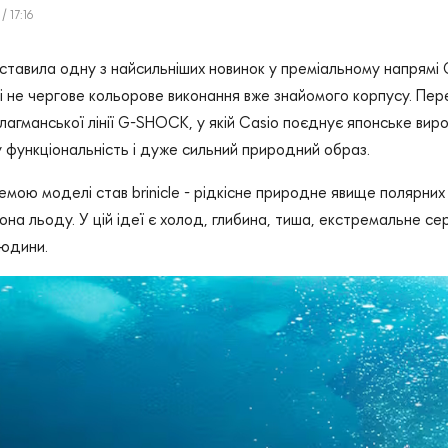
/ 17:16
ставила одну з найсильніших новинок у преміальному напрямі
не чергове кольорове виконання вже знайомого корпусу. Пер
лагманської лінії G-SHOCK, у якій Casio поєднує японське вир
 функціональність і дуже сильний природний образ.
емою моделі став brinicle - рідкісне природне явище полярних
она льоду. У цій ідеї є холод, глибина, тиша, екстремальне 
людини.