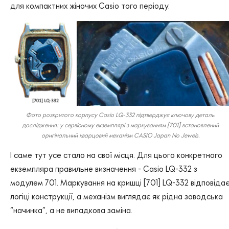
для компактних жіночих Casio того періоду.
Фото розкритого корпусу Casio LQ-332 підтверджує ключову деталь
дослідження: у сервісному екземплярі з маркуванням [701] встановлений
оригінальний кварцовий механізм CASIO Japan No Jewels.
І саме тут усе стало на свої місця. Для цього конкретного
екземпляра правильне визначення - Casio LQ-332 з
модулем 701. Маркування на кришці [701] LQ-332 відповіда
логіці конструкції, а механізм виглядає як рідна заводська
“начинка”, а не випадкова заміна.