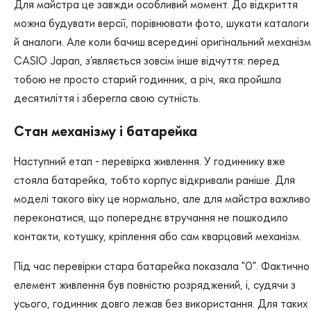
Для майстра це завжди особливий момент. До відкриття
можна будувати версії, порівнювати фото, шукати каталоги
й аналоги. Але коли бачиш всередині оригінальний механізм
CASIO Japan, з’являється зовсім інше відчуття: перед
тобою не просто старий годинник, а річ, яка пройшла
десятиліття і зберегла свою сутність.
Стан механізму і батарейка
Наступний етап - перевірка живлення. У годиннику вже
стояла батарейка, тобто корпус відкривали раніше. Для
моделі такого віку це нормально, але для майстра важливо
переконатися, що попереднє втручання не пошкодило
контакти, котушку, кріплення або сам кварцовий механізм.
Під час перевірки стара батарейка показала "0". Фактично
елемент живлення був повністю розряджений, і, судячи з
усього, годинник довго лежав без використання. Для таких