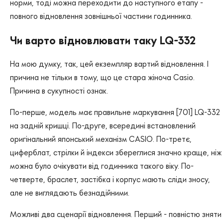
норми, тоді можна переходити до наступного етапу -
повного відновлення зовнішньої частини годинника.
Чи варто відновлювати таку LQ-332
На мою думку, так, цей екземпляр вартий відновлення. І
причина не тільки в тому, що це стара жіноча Casio.
Причина в сукупності ознак.
По-перше, модель має правильне маркування [701] LQ-332
на задній кришці. По-друге, всередині встановлений
оригінальний японський механізм CASIO. По-третє,
циферблат, стрілки й індекси збереглися значно краще, ніж
можна було очікувати від годинника такого віку. По-
четверте, браслет, застібка і корпус мають сліди зносу,
але не виглядають безнадійними.
Можливі два сценарії відновлення. Перший - повністю зняти