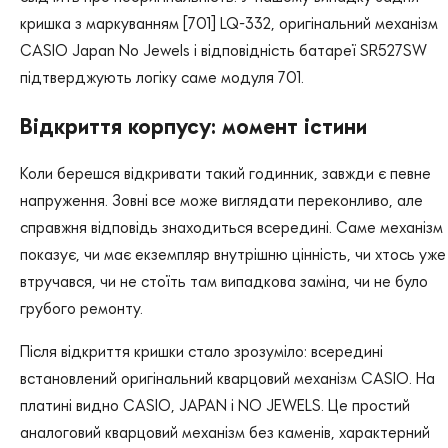
кришка з маркуванням [701] LQ-332, оригінальний механізм
CASIO Japan No Jewels і відповідність батареї SR527SW
підтверджують логіку саме модуля 701.
Відкриття корпусу: момент істини
Коли берешся відкривати такий годинник, завжди є певне
напруження. Зовні все може виглядати переконливо, але
справжня відповідь знаходиться всередині. Саме механізм
показує, чи має екземпляр внутрішню цінність, чи хтось уже
втручався, чи не стоїть там випадкова заміна, чи не було
грубого ремонту.
Після відкриття кришки стало зрозуміло: всередині
встановлений оригінальний кварцовий механізм CASIO. На
платині видно CASIO, JAPAN і NO JEWELS. Це простий
аналоговий кварцовий механізм без каменів, характерний