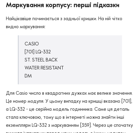
Маркування корпусу: перші підказки
Найцікавіше починається з задньої кришки. На ній чітко
видно маркування:
CASIO
[701] LQ-332
ST. STEEL BACK
WATER RESISTANT
DM
Для Casio число в квадратних дужках має велике значення.
Це номер модуля. У цьому випадку на кришці вказано [701],
а LQ-332 - це серійна модель годинника. Саме ця деталь
стала ключовою, тому що в інтернеті можна знайти інші
екземпляри LQ-332 з маркуванням [359]. Через це спочатку
виникла інтрига: чи перед нами модель з іншим модулем,