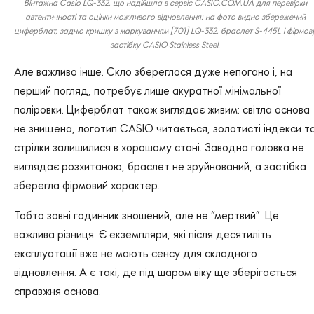
Вінтажна Casio LQ-332, що надійшла в сервіс CASIO.COM.UA для перевірки
автентичності та оцінки можливого відновлення: на фото видно збережений
циферблат, задню кришку з маркуванням [701] LQ-332, браслет S-445L і фірмов
застібку CASIO Stainless Steel.
Але важливо інше. Скло збереглося дуже непогано і, на
перший погляд, потребує лише акуратної мінімальної
поліровки. Циферблат також виглядає живим: світла основа
не знищена, логотип CASIO читається, золотисті індекси т
стрілки залишилися в хорошому стані. Заводна головка не
виглядає розхитаною, браслет не зруйнований, а застібка
зберегла фірмовий характер.
Тобто зовні годинник зношений, але не “мертвий”. Це
важлива різниця. Є екземпляри, які після десятиліть
експлуатації вже не мають сенсу для складного
відновлення. А є такі, де під шаром віку ще зберігається
справжня основа.