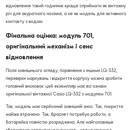
відновлення такий годинник краще сприймати як вінтажну
річ для акуратного носіння, а не як модель для активного
контакту з водою.
Фінальна оцінка: модуль 701,
оригінальний механізм і сенс
відновлення
Після зовнішнього огляду, порівняння з іншими LQ-332,
перевірки маркувань і відкриття корпусу можна зробити
головний висновок: цей екземпляр має всі ознаки
оригінальної вінтажної Casio LQ-332 з модулем 701.
Так, модель має серйозний зовнішній знос. Так, покриття
майже втрачено. Так, браслет потребує роботи, а
батарейка повністю розряджена. Але найголовніше
збереглося: корпусна ідентичність, задня кришка з