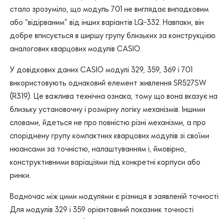
стало зрозуміло, що модуль 701 не виглядає випадковим
або “відірваним” від інших варіантів LQ-332. Навпаки, він
добре вписується в ширшу групу близьких за конструкцією
аналогових кварцових модулів CASIO.
У довідкових даних CASIO модулі 329, 359, 369 і 701
використовують однаковий елемент живлення SR527SW
(R319). Це важлива технічна ознака, тому що вона вказує на
близьку установочну і розмірну логіку механізмів. Іншими
словами, йдеться не про повністю різні механізми, а про
споріднену групу компактних кварцових модулів зі своїми
нюансами за точністю, налаштуванням і, ймовірно,
конструктивними варіаціями під конкретні корпуси або
ринки.
Водночас між цими модулями є різниця в заявленій точності
Для модулів 329 і 359 орієнтовний показник точності