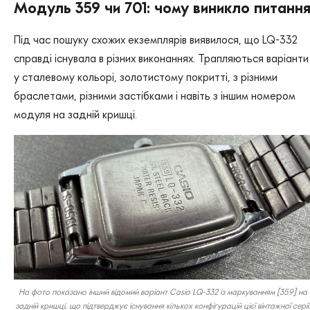
Модуль 359 чи 701: чому виникло питанн
Під час пошуку схожих екземплярів виявилося, що LQ-332
справді існувала в різних виконаннях. Трапляються варіанти
у сталевому кольорі, золотистому покритті, з різними
браслетами, різними застібками і навіть з іншим номером
модуля на задній кришці.
На фото показано інший відомий варіант Casio LQ-332 із маркуванням [359] на
задній кришці, що підтверджує існування кількох конфігурацій цієї вінтажної серії