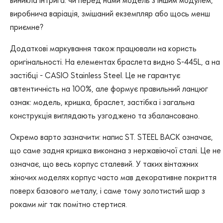
виробнича варіація, змішаний екземпляр або щось менш
приємне?
Додаткові маркування також працювали на користь
оригінальності. На елементах браслета видно S-445L, а на
застібці - CASIO Stainless Steel. Це не гарантує
автентичність на 100%, але формує правильний ланцюг
ознак: модель, кришка, браслет, застібка і загальна
конструкція виглядають узгоджено та збалансовано.
Окремо варто зазначити: напис ST. STEEL BACK означає,
що саме задня кришка виконана з нержавіючої сталі. Це не
означає, що весь корпус сталевий. У таких вінтажних
жіночих моделях корпус часто мав декоративне покриття
поверх базового металу, і саме тому золотистий шар з
роками міг так помітно стертися.