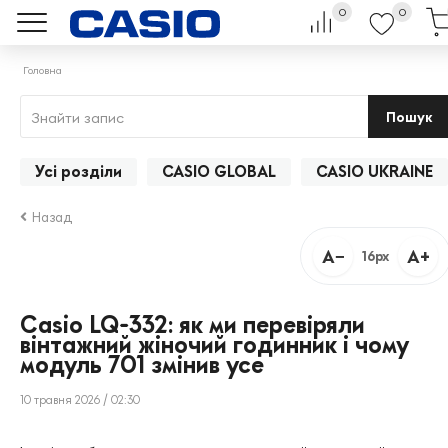
0
0
Головна
Пошук
Усі розділи
CASIO GLOBAL
CASIO UKRAINE
Назад
A−
A+
16px
Casio LQ-332: як ми перевіряли
вінтажний жіночий годинник і чому
модуль 701 змінив усе
10 травня 2026 / 02:30