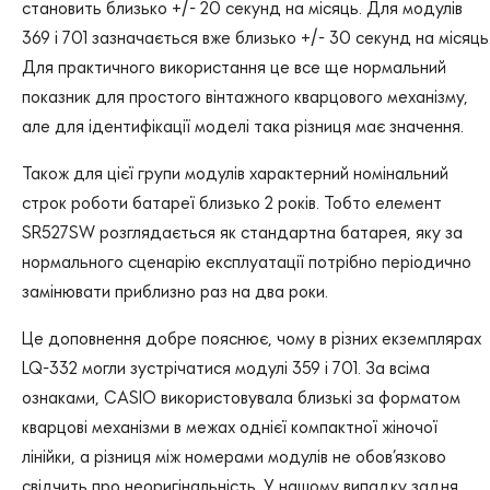
становить близько +/- 20 секунд на місяць. Для модулів
369 і 701 зазначається вже близько +/- 30 секунд на місяць
Для практичного використання це все ще нормальний
показник для простого вінтажного кварцового механізму,
але для ідентифікації моделі така різниця має значення.
Також для цієї групи модулів характерний номінальний
строк роботи батареї близько 2 років. Тобто елемент
SR527SW розглядається як стандартна батарея, яку за
нормального сценарію експлуатації потрібно періодично
замінювати приблизно раз на два роки.
Це доповнення добре пояснює, чому в різних екземплярах
LQ-332 могли зустрічатися модулі 359 і 701. За всіма
ознаками, CASIO використовувала близькі за форматом
кварцові механізми в межах однієї компактної жіночої
лінійки, а різниця між номерами модулів не обов’язково
свідчить про неоригінальність. У нашому випадку задня