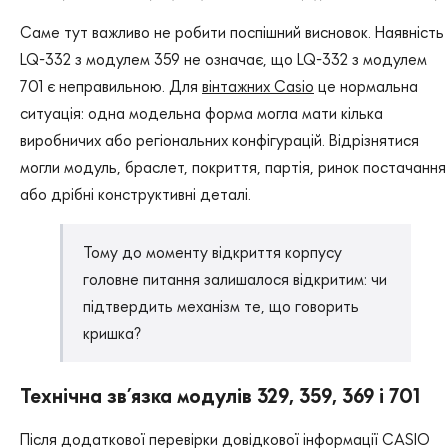
Саме тут важливо не робити поспішний висновок. Наявність
LQ-332 з модулем 359 не означає, що LQ-332 з модулем
701 є неправильною. Для
вінтажних Casio
це нормальна
ситуація: одна модельна форма могла мати кілька
виробничих або регіональних конфігурацій. Відрізнятися
могли модуль, браслет, покриття, партія, ринок постачання
або дрібні конструктивні деталі.
Тому до моменту відкриття корпусу
головне питання залишалося відкритим: чи
підтвердить механізм те, що говорить
кришка?
Технічна зв’язка модулів 329, 359, 369 і 701
Після додаткової перевірки довідкової інформації CASIO