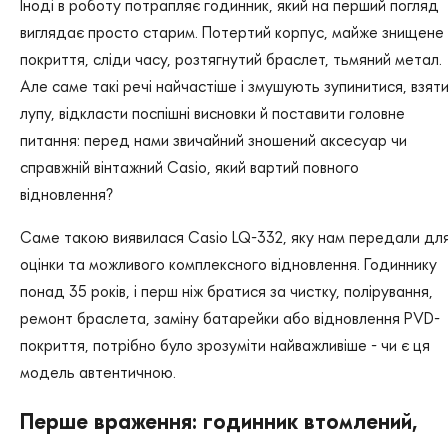
Іноді в роботу потрапляє годинник, який на перший погляд
виглядає просто старим. Потертий корпус, майже знищене
покриття, сліди часу, розтягнутий браслет, тьмяний метал.
Але саме такі речі найчастіше і змушують зупинитися, взят
лупу, відкласти поспішні висновки й поставити головне
питання: перед нами звичайний зношений аксесуар чи
справжній вінтажний Casio, який вартий повного
відновлення?
Саме такою виявилася Casio LQ-332, яку нам передали дл
оцінки та можливого комплексного відновлення. Годиннику
понад 35 років, і перш ніж братися за чистку, полірування,
ремонт браслета, заміну батарейки або відновлення PVD-
покриття, потрібно було зрозуміти найважливіше - чи є ця
модель автентичною.
Перше враження: годинник втомлений,