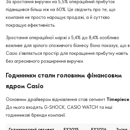
За зростання виручки на 5,5% операційний прибуток
підвищився більш ніж на 60%. Це свідчить про те, що
компанія не просто нарощує продажі, а й суттєво
покращує ефективність.
Зростання операційної маржі з 5,4% до 8,4% особливо
важливе для зрілого споживчого бізнесу. Воно показує, що в
Casio з'являється простір для покращення прибутку навіть
без агресивного розширення виручки.
Годинники стали головним фінансовим
ядром Casio
Основним драйвером відновлення став сегмент
Timepiece
.
До нього входять G-SHOCK, CASIO WATCH та інші
годинникові бренди компанії.
Годинниковий сегмент
FY2025
FY2026
Зміна