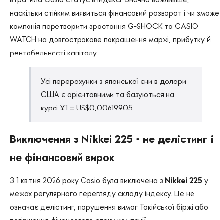
наскільки стійким виявиться фінансовий розворот і чи зможе
компанія перетворити зростання G-SHOCK та CASIO
WATCH на довгострокове покращення маржі, прибутку й
рентабельності капіталу.
Усі перерахунки з японської єни в долари
США є орієнтовними та базуються на
курсі ¥1 = US$0,00619905.
Виключення з Nikkei 225 - не делістинг і
не фінансовий вирок
З 1 квітня 2026 року Casio була виключена з
Nikkei 225
у
межах регулярного перегляду складу індексу. Це не
означає делістинг, порушення вимог Токійської біржі або
погіршення фінансового стану компанії.