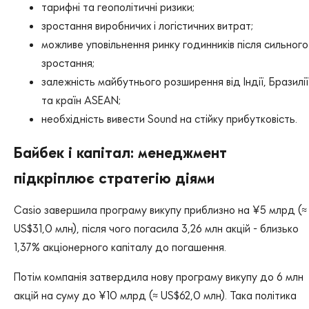
тарифні та геополітичні ризики;
зростання виробничих і логістичних витрат;
можливе уповільнення ринку годинників після сильного
зростання;
залежність майбутнього розширення від Індії, Бразилії
та країн ASEAN;
необхідність вивести Sound на стійку прибутковість.
Байбек і капітал: менеджмент
підкріплює стратегію діями
Casio завершила програму викупу приблизно на ¥5 млрд (≈
US$31,0 млн), після чого погасила 3,26 млн акцій - близько
1,37% акціонерного капіталу до погашення.
Потім компанія затвердила нову програму викупу до 6 млн
акцій на суму до ¥10 млрд (≈ US$62,0 млн). Така політика