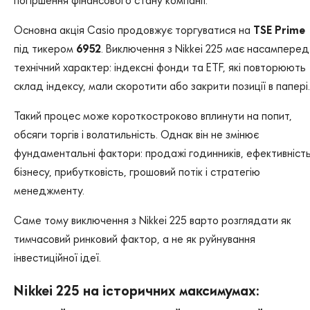
Основна акція Casio продовжує торгуватися на
TSE Prime
під тикером
6952
. Виключення з Nikkei 225 має насамперед
технічний характер: індексні фонди та ETF, які повторюють
склад індексу, мали скоротити або закрити позиції в папері.
Такий процес може короткостроково вплинути на попит,
обсяги торгів і волатильність. Однак він не змінює
фундаментальні фактори: продажі годинників, ефективніст
бізнесу, прибутковість, грошовий потік і стратегію
менеджменту.
Саме тому виключення з Nikkei 225 варто розглядати як
тимчасовий ринковий фактор, а не як руйнування
інвестиційної ідеї.
Nikkei 225 на історичних максимумах: