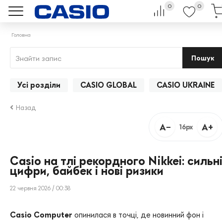
0
0
Головна
Пошук
Усі розділи
CASIO GLOBAL
CASIO UKRAINE
Назад
A−
A+
16px
Casio на тлі рекордного Nikkei: сильн
цифри, байбек і нові ризики
22 червня 2026 / 00:38
Casio Computer
опинилася в точці, де новинний фон і