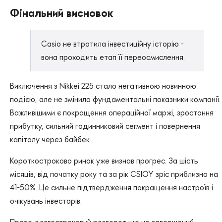
Фінальний висновок
Casio не втратила інвестиційну історію -
вона проходить етап її переосмислення.
Виключення з Nikkei 225 стало негативною новинною
подією, але не змінило фундаментальні показники компанії.
Важливішими є покращення операційної маржі, зростання
прибутку, сильний годинниковий сегмент і повернення
капіталу через байбек.
Короткостроково ринок уже визнав прогрес. За шість
місяців, від початку року та за рік CSIOY зріс приблизно на
41-50%. Це сильне підтвердження покращення настроїв і
очікувань інвесторів.
Проте довгостроковий розворот ще не завершений.