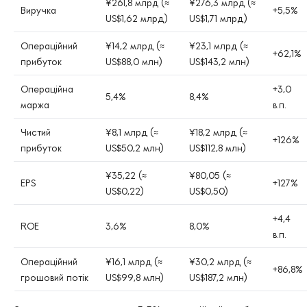
¥261,8 млрд (≈
¥276,3 млрд (≈
Виручка
+5,5%
US$1,62 млрд)
US$1,71 млрд)
Операційний
¥14,2 млрд (≈
¥23,1 млрд (≈
+62,1%
прибуток
US$88,0 млн)
US$143,2 млн)
Операційна
+3,0
5,4%
8,4%
маржа
в.п.
Чистий
¥8,1 млрд (≈
¥18,2 млрд (≈
+126%
прибуток
US$50,2 млн)
US$112,8 млн)
¥35,22 (≈
¥80,05 (≈
EPS
+127%
US$0,22)
US$0,50)
+4,4
ROE
3,6%
8,0%
в.п.
Операційний
¥16,1 млрд (≈
¥30,2 млрд (≈
+86,8%
грошовий потік
US$99,8 млн)
US$187,2 млн)