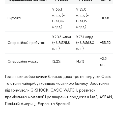
¥166,1
¥185,0
млрд (≈
млрд (≈
Виручка
+11,4%
US$1,03
US$1,15
млрд)
млрд)
¥20,3 млрд
¥27,1 млрд
Операційний прибуток
(≈ US$125,8
(≈ US$168,0
+33,5%
млн)
млн)
+2,5
Операційна маржа
12,2%
14,7%
в.п.
Годинники забезпечили близько двох третин виручки Casio
та стали найприбутковішою частиною бізнесу. Зростання
підтримували G-SHOCK, CASIO WATCH, розвиток
преміальних моделей і розширення продажів в Індії, ASEAN,
Північній Америці, Європі та Бразилії.