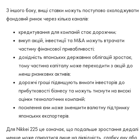
З іншого боку, вищі ставки можуть поступово охолоджувати
фондовий ринок через кілька каналів:
кредитування для компаній стає дорожчим;
викуп акцій, інвестиції та M&A можуть втрачати
частину фінансової привабливості;
дохідність японських державних облігацій зростає,
тому частина капіталу може переходити з акцій до
менш ризикових активів;
дорожчі гроші підвищують вимоги інвесторів до
прибутковості бізнесу та можуть тиснути на високі
оцінки технологічних компаній;
посилення єни може зменшити валютну підтримку
японських експортерів.
Для Nikkei 225 це означає, що подальше зростання дедалі
менше може спиратися лише на ліквідність, слабку єну або