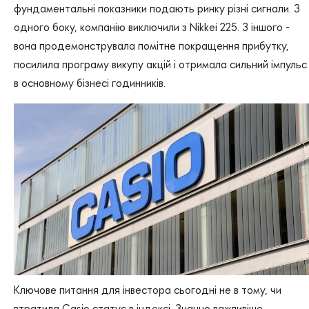
фундаментальні показники подають ринку різні сигнали. З
одного боку, компанію виключили з Nikkei 225. З іншого -
вона продемонструвала помітне покращення прибутку,
посилила програму викупу акцій і отримала сильний імпульс
в основному бізнесі годинників.
Ключове питання для інвестора сьогодні не в тому, чи
втратила Casio статус в індексі. Значно важливіше,