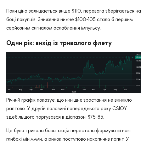
Поки ціна залишається вище $110, перевага зберігається на
боці покупців. Зниження нижче $100-105 стало б першим
серйозним сигналом ослаблення імпульсу.
Один рік: вихід із тривалого флету
Річний графік показує, що нинішнє зростання не виникло
раптово. У другій половині попереднього року CSIOY
здебільшого торгувався в діапазоні $75-85.
Це була тривала база: акція перестала формувати нові
глибокі мінімуми, а ринок поступово накопичив попит. У