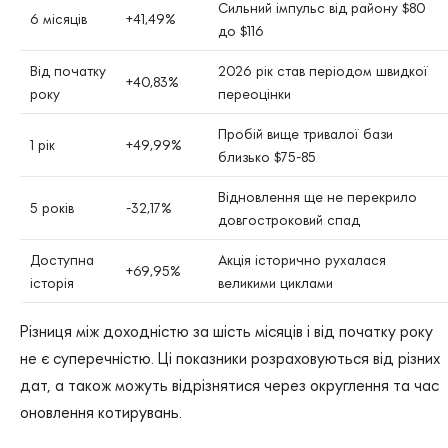
Сильний імпульс від району $80
6 місяців
+41,49%
до $116
Від початку
2026 рік став періодом швидкої
+40,83%
року
переоцінки
Пробій вище тривалої бази
1 рік
+49,99%
близько $75-85
Відновлення ще не перекрило
5 років
-32,17%
довгостроковий спад
Доступна
Акція історично рухалася
+69,95%
історія
великими циклами
Різниця між доходністю за шість місяців і від початку року
не є суперечністю. Ці показники розраховуються від різних
дат, а також можуть відрізнятися через округлення та час
оновлення котирувань.