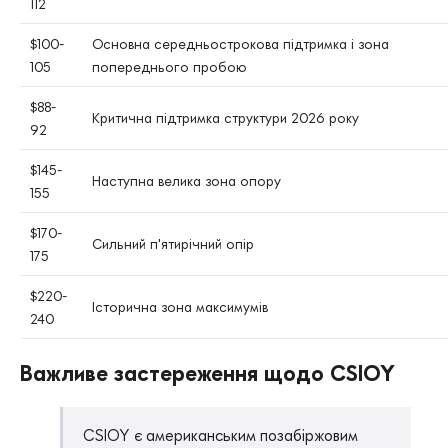
112
$100-
Основна середньострокова підтримка і зона
105
попереднього пробою
$88-
Критична підтримка структури 2026 року
92
$145-
Наступна велика зона опору
155
$170-
Сильний п'ятирічний опір
175
$220-
Історична зона максимумів
240
Важливе застереження щодо CSIOY
CSIOY є американським позабіржовим