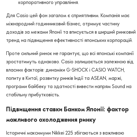
корпоративного управління.
Для Casio цей фон загалом є сприятливим. Компанія має
міжнародний годинниковий бізнес, отримує частину
доходів за межами Японії та вписується в ширший ринковий
тренд на підвищення ефективності японських корпорацій.
Проте сильний ринок не гарантує, що всі японські компанії
зростатимуть однаково. Casio залишається залежною від
власних факторів: динаміки G-SHOCK і CASIO WATCH,
попиту в Китаї, розвитку ринків Індії та ASEAN, маржі,
програми байбеку та здатності вивести напрям Sound на
стабільну прибутковість.
Підвищення ставки Банком Японії: фактор
можливого охолодження ринку
Історичні максимуми Nikkei 225 збігаються з важливою