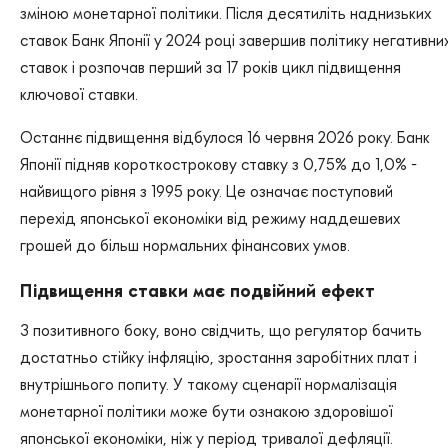
зміною монетарної політики. Після десятиліть наднизьких
ставок Банк Японії у 2024 році завершив політику негативни
ставок і розпочав перший за 17 років цикл підвищення
ключової ставки.
Останнє підвищення відбулося 16 червня 2026 року. Банк
Японії підняв короткострокову ставку з 0,75% до 1,0% -
найвищого рівня з 1995 року. Це означає поступовий
перехід японської економіки від режиму наддешевих
грошей до більш нормальних фінансових умов.
Підвищення ставки має подвійний ефект
З позитивного боку, воно свідчить, що регулятор бачить
достатньо стійку інфляцію, зростання заробітних плат і
внутрішнього попиту. У такому сценарії нормалізація
монетарної політики може бути ознакою здоровішої
японської економіки, ніж у період тривалої дефляції.