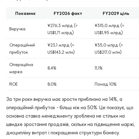
Показник
FY2026 факт
FY2029 ціль
¥276,3 млрд (≈
¥315,0 млрд (≈
Виручка
US$1,71 млрд)
US$1,95 млрд)
Операційний
¥23,1 млрд (≈
¥35,0 млрд (≈
прибуток
US$143,2 млн)
US$217,0 млн)
Операційна
8,4%
11,1%
маржа
ROE
8,0%
Понад 10%
За три роки виручка має зрости приблизно на 14%, а
операційний прибуток - більш ніж на 50%. Це показує, що
основна ставка менеджменту зроблена не стільки на
швидке зростання продажів, скільки на підвищення маржі,
дисципліну витрат і покращення структури бізнесу.