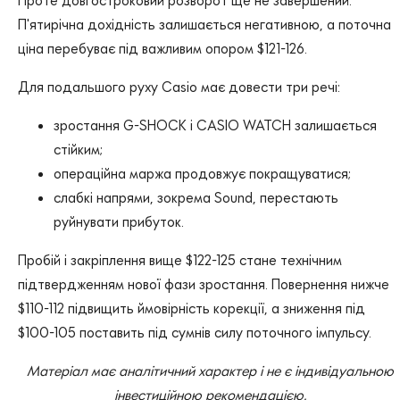
П'ятирічна дохідність залишається негативною, а поточна
ціна перебуває під важливим опором $121-126.
Для подальшого руху Casio має довести три речі:
зростання G-SHOCK і CASIO WATCH залишається
стійким;
операційна маржа продовжує покращуватися;
слабкі напрями, зокрема Sound, перестають
руйнувати прибуток.
Пробій і закріплення вище $122-125 стане технічним
підтвердженням нової фази зростання. Повернення нижче
$110-112 підвищить ймовірність корекції, а зниження під
$100-105 поставить під сумнів силу поточного імпульсу.
Матеріал має аналітичний характер і не є індивідуальною
інвестиційною рекомендацією.