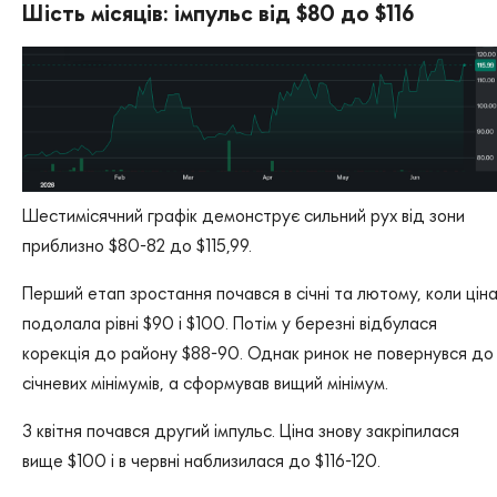
Шість місяців: імпульс від $80 до $116
Шестимісячний графік демонструє сильний рух від зони
приблизно $80-82 до $115,99.
Перший етап зростання почався в січні та лютому, коли цін
подолала рівні $90 і $100. Потім у березні відбулася
корекція до району $88-90. Однак ринок не повернувся до
січневих мінімумів, а сформував вищий мінімум.
З квітня почався другий імпульс. Ціна знову закріпилася
вище $100 і в червні наблизилася до $116-120.