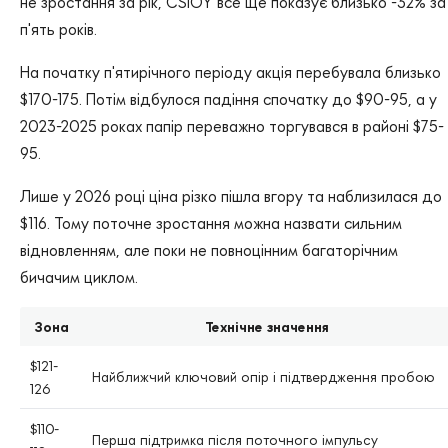
не зростання за рік, CSIOY все ще показує близько -32% за
п'ять років.
На початку п'ятирічного періоду акція перебувала близько
$170-175. Потім відбулося падіння спочатку до $90-95, а у
2023-2025 роках папір переважно торгувався в районі $75-
95.
Лише у 2026 році ціна різко пішла вгору та наблизилася до
$116. Тому поточне зростання можна назвати сильним
відновленням, але поки не повноцінним багаторічним
бичачим циклом.
Зона
Технічне значення
$121-
Найближчий ключовий опір і підтвердження пробою
126
$110-
Перша підтримка після поточного імпульсу