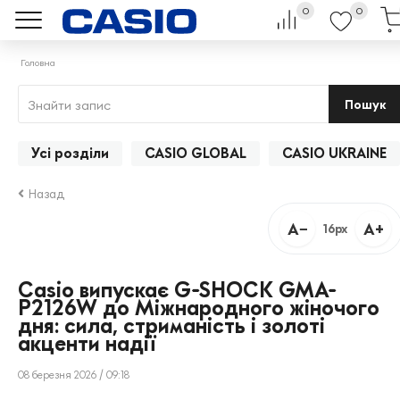
0
0
Головна
Пошук
Усі розділи
CASIO GLOBAL
CASIO UKRAINE
Назад
A−
A+
16px
Casio випускає G-SHOCK GMA-
P2126W до Міжнародного жіночого
дня: сила, стриманість і золоті
акценти надії
08 березня 2026 / 09:18