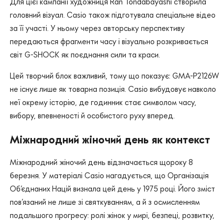
Для цієї кампанії художниця Ran Tondabayashi створила
головний візуал. Casio також підготувала спеціальне відео
за її участі. У ньому через авторську перспективу
передаються фрагменти часу і візуально розкривається
світ G-SHOCK як поєднання сили та краси.
Цей творчий блок важливий, тому що показує: GMA-P2126W
не існує лише як товарна позиція. Casio вибудовує навколо
неї окрему історію, де годинник стає символом часу,
вибору, впевненості й особистого руху вперед.
Міжнародний жіночий день як контекст
Міжнародний жіночий день відзначається щороку 8
березня. У матеріалі Casio нагадується, що Організація
Об’єднаних Націй визнала цей день у 1975 році. Його зміст
пов’язаний не лише зі святкуванням, а й з осмисленням
подальшого прогресу: ролі жінок у мирі, безпеці, розвитку,