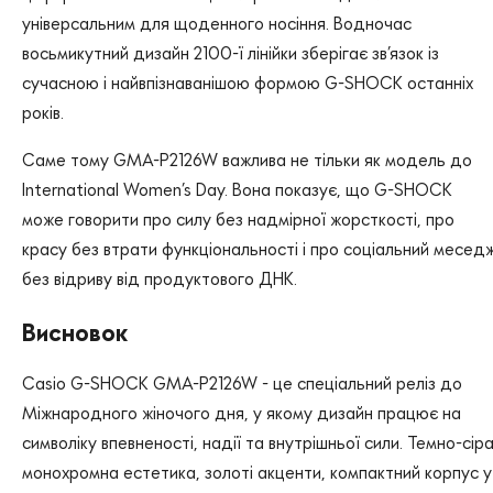
універсальним для щоденного носіння. Водночас
восьмикутний дизайн 2100-ї лінійки зберігає зв’язок із
сучасною і найвпізнаванішою формою G-SHOCK останніх
років.
Саме тому GMA-P2126W важлива не тільки як модель до
International Women’s Day. Вона показує, що G-SHOCK
може говорити про силу без надмірної жорсткості, про
красу без втрати функціональності і про соціальний месед
без відриву від продуктового ДНК.
Висновок
Casio G-SHOCK GMA-P2126W - це спеціальний реліз до
Міжнародного жіночого дня, у якому дизайн працює на
символіку впевненості, надії та внутрішньої сили. Темно-сір
монохромна естетика, золоті акценти, компактний корпус у