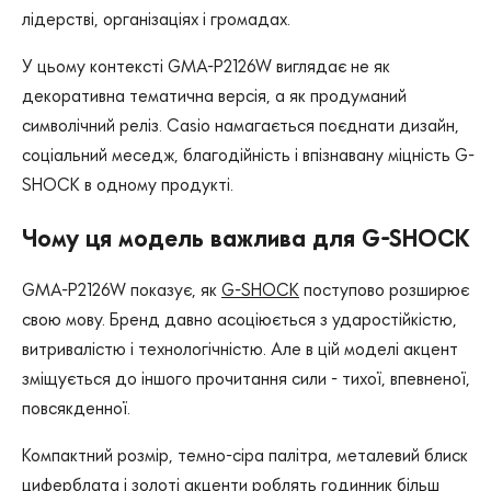
лідерстві, організаціях і громадах.
У цьому контексті GMA-P2126W виглядає не як
декоративна тематична версія, а як продуманий
символічний реліз. Casio намагається поєднати дизайн,
соціальний меседж, благодійність і впізнавану міцність G-
SHOCK в одному продукті.
Чому ця модель важлива для G-SHOCK
GMA-P2126W показує, як
G-SHOCK
поступово розширює
свою мову. Бренд давно асоціюється з ударостійкістю,
витривалістю і технологічністю. Але в цій моделі акцент
зміщується до іншого прочитання сили - тихої, впевненої,
повсякденної.
Компактний розмір, темно-сіра палітра, металевий блиск
циферблата і золоті акценти роблять годинник більш