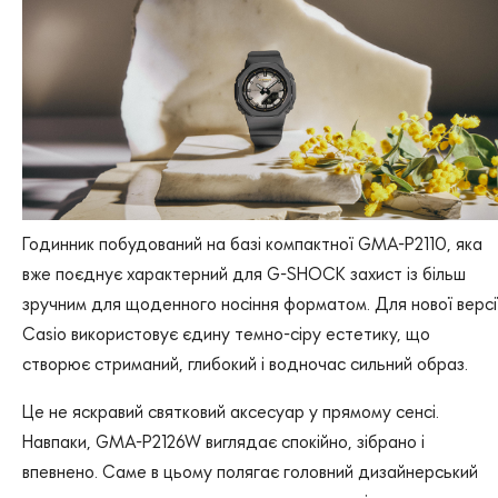
Годинник побудований на базі компактної GMA-P2110, яка
вже поєднує характерний для G-SHOCK захист із більш
зручним для щоденного носіння форматом. Для нової версі
Casio використовує єдину темно-сіру естетику, що
створює стриманий, глибокий і водночас сильний образ.
Це не яскравий святковий аксесуар у прямому сенсі.
Навпаки, GMA-P2126W виглядає спокійно, зібрано і
впевнено. Саме в цьому полягає головний дизайнерський