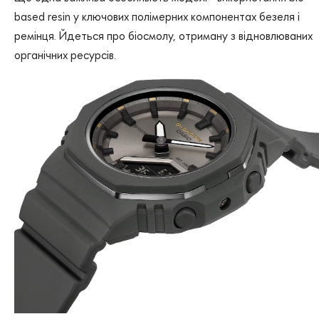
based resin у ключових полімерних компонентах безеля і
ремінця. Йдеться про біосмолу, отриману з відновлюваних
органічних ресурсів.