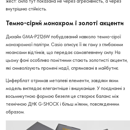
жест: сила тут показана не через агресивність, а через
внутрішню стійкість.
Темно-сірий монохром і золоті акценти
Дизайн GMA-P2126W побудований навколо темно-сірої
монохромної палітри. Casio описує її як гаму з глибокими
нюансами відтінків, що передає самовпевнену силу. На
цьому фоні особливо помітними стають золотисті акценти,
які символізують промені надії, спрямовані в майбутнє.
Циферблат отримав металеві елементи, завдяки яким
модель виглядає елегантніше і вишуканіше. У поєднанні з
восьмикутною формою безеля це створює баланс між
технічною ДНК G-SHOCK і більш м’яким, повсякденним
образом.