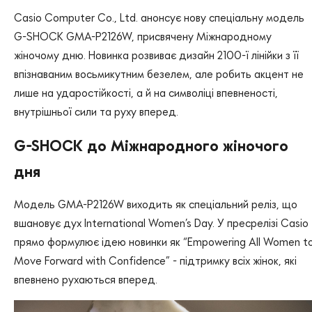
Casio Computer Co., Ltd. анонсує нову спеціальну модель
G-SHOCK GMA-P2126W, присвячену Міжнародному
жіночому дню. Новинка розвиває дизайн 2100-ї лінійки з її
впізнаваним восьмикутним безелем, але робить акцент не
лише на ударостійкості, а й на символіці впевненості,
внутрішньої сили та руху вперед.
G-SHOCK до Міжнародного жіночого
дня
Модель GMA-P2126W виходить як спеціальний реліз, що
вшановує дух International Women’s Day. У пресрелізі Casio
прямо формулює ідею новинки як “Empowering All Women t
Move Forward with Confidence” - підтримку всіх жінок, які
впевнено рухаються вперед.