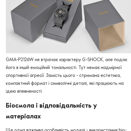
GMA-P2126W не втрачає характеру G-SHOCK, але подає
його в іншій емоційній тональності. Тут немає надмірної
спортивної агресії. Замість цього - стримана естетика,
компактний формат і символічні деталі, які працюють на
ідею впевненості.
Біосмола і відповідальність у
матеріалах
Ще одна важлива особливість моделі - використання bio-