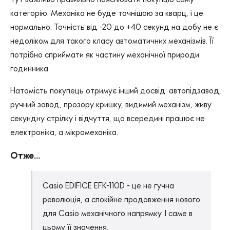
категорію. Механіка не буде точнішою за кварц, і це
нормально. Точність від -20 до +40 секунд на добу не є
недоліком для такого класу автоматичних механізмів. Її
потрібно сприймати як частину механічної природи
годинника.
Натомість покупець отримує інший досвід: автопідзавод,
ручний завод, прозору кришку, видимий механізм, живу
секундну стрілку і відчуття, що всередині працює не
електроніка, а мікромеханіка.
Отже...
Casio EDIFICE EFK-110D - це не гучна
революція, а спокійне продовження нового
для Casio механічного напрямку. І саме в
цьому її значення.