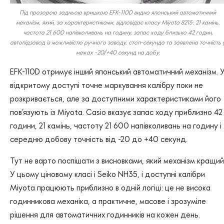
Під прозорою задньою кришкою EFK-110D видно японський автоматичний
механізм, який, за характеристиками, відповідає класу Miyota 8215: 21 камінь,
частота 21 600 напівколивань на годину, запас ходу близько 42 годин,
автопідзавод із можливістю ручного заводу, стоп-секунда та заявлена точність 
межах -20/+40 секунд на добу.
EFK-110D отримує інший японський автоматичний механізм. 
відкритому доступі точне маркування калібру поки не
розкривається, але за доступними характеристиками його
пов’язують із Miyota. Casio вказує запас ходу приблизно 42
години, 21 камінь, частоту 21 600 напівколивань на годину і
середню добову точність від -20 до +40 секунд.
Тут не варто поспішати з висновками, який механізм кращий
У цьому ціновому класі і Seiko NH35, і доступні калібри
Miyota працюють приблизно в одній логіці: це не висока
годинникова механіка, а практичне, масове і зрозуміле
рішення для автоматичних годинників на кожен день.