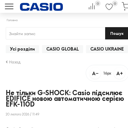
0
0
Головна
Пошук
Усі розділи
CASIO GLOBAL
CASIO UKRAINE
Назад
A−
A+
16px
Не тільки G-SHOCK: Casio підсилює
EDIFICE новою автоматичною серією
EFK-110D
20 лютого 2026 / 11:49