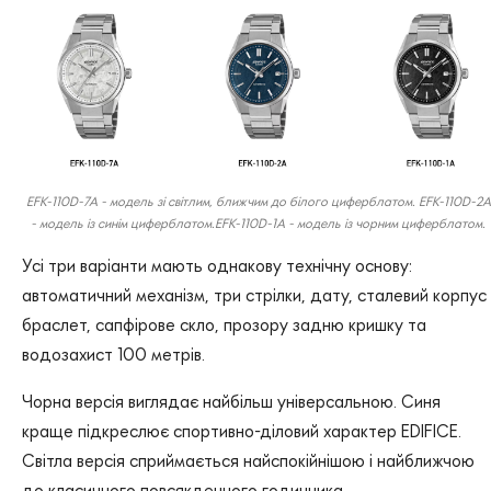
EFK-110D-7A - модель зі світлим, ближчим до білого циферблатом. EFK-110D-2A
- модель із синім циферблатом.EFK-110D-1A - модель із чорним циферблатом.
Усі три варіанти мають однакову технічну основу:
автоматичний механізм, три стрілки, дату, сталевий корпус 
браслет, сапфірове скло, прозору задню кришку та
водозахист 100 метрів.
Чорна версія виглядає найбільш універсальною. Синя
краще підкреслює спортивно-діловий характер EDIFICE.
Світла версія сприймається найспокійнішою і найближчою
до класичного повсякденного годинника.