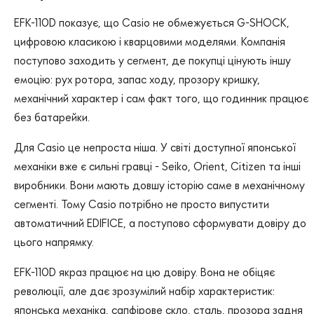
EFK-110D показує, що Casio не обмежується G-SHOCK,
цифровою класикою і кварцовими моделями. Компанія
поступово заходить у сегмент, де покупці цінують іншу
емоцію: рух ротора, запас ходу, прозору кришку,
механічний характер і сам факт того, що годинник працює
без батарейки.
Для Casio це непроста ніша. У світі доступної японської
механіки вже є сильні гравці - Seiko, Orient, Citizen та інші
виробники. Вони мають довшу історію саме в механічному
сегменті. Тому Casio потрібно не просто випустити
автоматичний EDIFICE, а поступово сформувати довіру до
цього напрямку.
EFK-110D якраз працює на цю довіру. Вона не обіцяє
революції, але дає зрозумілий набір характеристик:
японська механіка, сапфірове скло, сталь, прозора задня