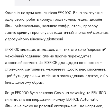
Компанія не зупиняється після EFK-100. Вона показує ще
одну серію, робить корпус трохи компактнішим, дизайн
більш універсальним, залишає сапфір, сталь, прозору
задню кришку і пропонує автоматичний японський механізм
у зрозумілому ціновому діапазоні.
EFK-110D виглядає як модель для тих, хто хоче “справжній”
механічний годинник, але не прагне переходити в
дорожчий сегмент. Це EDIFICE для щоденного носіння -
стриманий, металевий, механічний і достатньо класичний,
щоб бути доречним не тільки з повсякденним одягом, а й у
більш діловому образі.
Якщо EFK-100 була заявкою Casio на механіку, то EFK-110D
виглядає як підтвердження наміру. EDIFICE Automatic
більше не схожа на разовий експеримент - це напрямок,