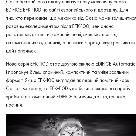
Casio без зайвого галасу показує нову механічну серію
EDIFICE EFK-110D на сайті європейського підрозділу. Для
тих, хто переживає, що механіка від Casio може залишитис
разовим експериментом після EFK-100, цей анонс
розставляє акценти: компанія не відмовляється від
автоматичних годинників, а навпаки - продовжує розвивати
цей напрямок.
Нова серія EFK-110D стає другою хвилею EDIFICE Automatic
і пропонує більш спокійний, компактний та універсальний
формат. Якщо EFK-100 виглядає як перший помітний крок
Casio в механіку, то EFK-110D уже більше схожа на спробу
зробити автоматичний EDIFICE ближчим до щоденного
носіння.