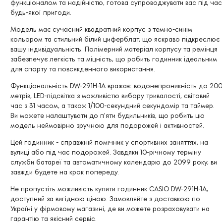
функціоналом та надійністю, готова супроводжувати вас під час
будь-якої пригоди.
Модель має сучасний квадратний корпус з темно-синім
кольором та стильний білий циферблат, що яскраво підкреслює
вашу індивідуальність. Полімерний матеріал корпусу та ремінця
забезпечує легкість та міцність, що робить годинник ідеальним
для спорту та повсякденного використання.
Функціональність DW-291H-1A вражає: водонепроникність до 20
метрів, LED-підсвітка з можливістю вибору тривалості, світовий
час з 31 часом, а також 1/100-секундний секундомір та таймер.
Ви можете налаштувати до п'яти будильників, що робить цю
модель неймовірно зручною для подорожей і активностей.
Цей годинник - справжній помічник у спортивних заняттях, на
вулиці або під час подорожей. Завдяки 10-річному терміну
служби батареї та автоматичному календарю до 2099 року, ви
завжди будете на крок попереду.
Не пропустіть можливість купити годинник CASIO DW-291H-1A,
доступний за вигідною ціною. Замовляйте з доставкою по
Україні у фірмовому магазині, де ви можете розраховувати на
гарантію та якісний сервіс.