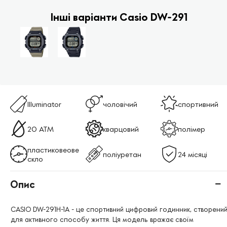
Інші варіанти Casio DW-291
Illuminator
чоловічий
спортивний
20 ATM
кварцовий
полімер
пластиковеове
поліуретан
24 місяці
скло
Опис
CASIO DW-291H-1A - це спортивний цифровий годинник, створени
для активного способу життя. Ця модель вражає своїм