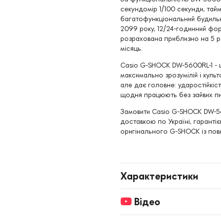
секундомір 1/100 секунди, тайм
багатофункціональний будильни
2099 року, 12/24-годинний форм
розрахована приблизно на 5 ро
місяць.
Casio G-SHOCK DW-5600RL-1 - ц
максимально зрозумілій і культ
але дає головне: ударостійкіст
щодня працюють без зайвих пи
Замовити Casio G-SHOCK DW-56
доставкою по Україні, гаранті
оригінального G-SHOCK із пов
Характеристики
Відео