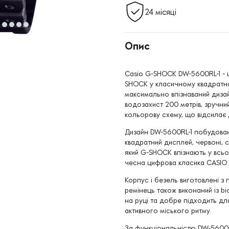
24 місяці
Опис
Casio G-SHOCK DW-5600RL-1 - ц
SHOCK у класичному квадратно
максимально впізнаваний дизай
водозахист 200 метрів, зручни
кольорову схему, що відсила
Дизайн DW-5600RL-1 побудован
квадратний дисплей, червоні, с
який G-SHOCK впізнають у всьо
чесна цифрова класика CASIO з
Корпус і безель виготовлені з 
ремінець також виконаний із bi
на руці та добре підходить дл
активного міського ритму.
За функціональністю DW-5600R