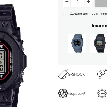
Додати для порівняння
Інші 
G-SHOCK
кварцовий