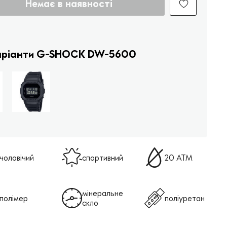
Немає в наявності
варіанти G-SHOCK DW-5600
чоловічий
спортивний
20 ATM
мінеральне
полімер
поліуретан
скло