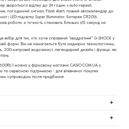
ер зворотного відліку до 24 годин з auto-repeat,
к, погодинний сигнал, Flash Alert, повний автокалендар до
ат і LED-підсвітку Super Illuminator. Батарея CR2016
ків роботи, а точність становить близько ±15 секунд на
е вибір для тих, хто хоче справжній “квадратний” G-SHOCK у
овій формі. Він не намагається бути надмірно технологічним,
ь, 200-метровий водозахист, легендарний дизайн і функції, які
тань.
00RL-1 можна у фірмовому магазині CASIO.COM.UA з
єю та сервісною підтримкою - для впевненої покупки
ним супроводом після придбання.