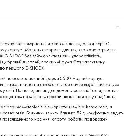
е сучасне повернення до витоків легендарної серії G-
му корпусі. Модель створена для тих, хто хоче отримати
н G-SHOCK без зайвих ускладнень: ударостійкість,
й цифровий дисплей, практичні функції та характерну
є до першого G-SHOCK.
ий навколо класичної форми 5600. Чорний корпус,
ині та жовті акценти створюють той самий візуальний код, за
му світі. Це не годинник для демонстративної складності, а
 акцентом на міцність, практичність і щоденну надійність.
полімерних матеріалів із використанням bio-based resin, а
o-based resin. Годинник важить близько 52 г, комфортно сидить
я повсякденного носіння, спорту, роботи, подорожей і
L-1 зберігає все необхідне для класичного G-SHOCK: