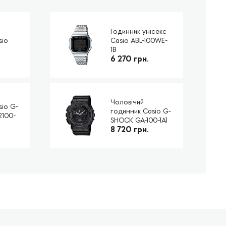
Годинник унісекс
sio
Casio ABL-100WE-
1B
6 270 грн.
Чоловічий
sio G-
годинник Casio G-
2100-
SHOCK GA-100-1A1
8 720 грн.
.