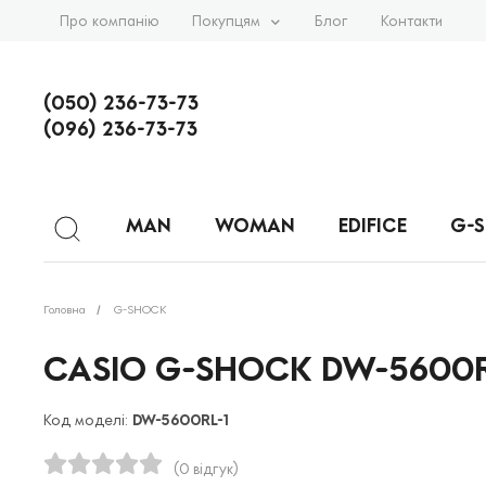
Про компанію
Покупцям
Блог
Контакти
(050) 236-73-73
(096) 236-73-73
MAN
WOMAN
EDIFICE
G-
Головна
G-SHOCK
CASIO G-SHOCK DW-5600R
Код моделі:
DW-5600RL-1
(0 відгук)