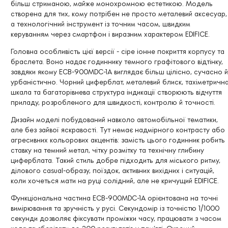
більш стриманою, майже монохромною естетикою. Модель
створена для тих, кому потрібен не просто металевий аксесуар,
а технологічний інструмент із точним часом, швидким
керуванням через смартфон і виразним характером EDIFICE.
Головна особливість цієї версії - сіре іонне покриття корпусу та
браслета. Воно надає годиннику темного графітового відтінку,
завдяки якому ECB-900MDC-1A виглядає більш цілісно, сучасно й
урбаністично. Чорний циферблат, металевий блиск, тахіметричн
шкала та багаторівнева структура індикації створюють відчуття
приладу, розробленого для швидкості, контролю й точності.
Дизайн моделі побудований навколо автомобільної тематики,
але без зайвої яскравості. Тут немає надмірного контрасту або
агресивних кольорових акцентів: замість цього годинник робить
ставку на темний метал, чітку розмітку та технічну глибину
циферблата. Такий стиль добре підходить для міського ритму,
ділового casual-образу, поїздок, активних вихідних і ситуацій,
коли хочеться мати на руці солідний, але не кричущий EDIFICE.
Функціональна частина ECB-900MDC-1A орієнтована на точні
вимірювання та зручність у русі. Секундомір із точністю 1/1000
секунди дозволяє фіксувати проміжки часу, працювати з часом