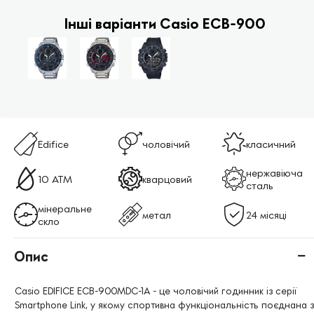
Інші варіанти Casio ECB-900
Edifice
чоловічий
класичний
нержавіюча
10 ATM
кварцовий
сталь
мінеральне
метал
24 місяці
скло
Опис
Casio EDIFICE ECB-900MDC-1A - це чоловічий годинник із серії
Smartphone Link, у якому спортивна функціональність поєднана з