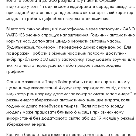
кола та зберігати до 200 результатів у пам’яті. Окремий
індикатор у зоні 4 години може відображати середню швидкість
при заданій дистанції, що підкреслює автоспортивний характер
моделі та робить циферблат візуально динамічним.
Bluetooth-синхронізація зі смартфоном через застосунок CASIO
WATCHES значно спрощує налаштування. Годинник автоматично
коригує час, допомагає швидко керувати світовим часом,
будильниками, таймером і передачею даних секундоміра. Для
подорожей і роботи з різними часовими поясами доступний
вибір приблизно 300 міст у застосунку, тому модель зручна для
тих, хто часто пересувається або працює з міжнародним
графіком.
Сонячне живлення Tough Solar робить годинник практичним у
щоденному використанні. Акумулятор заряджається від світла,
індикатор рівня заряду допомагає контролювати запас енергії, 
режим енергозбереження автоматично зменшує витрати, коли
годинник довго перебуває в темряві. Після повного заряду
модель може працювати близько 6 місяців при звичайному
використанні без додаткового світла або до 19 місяців у режимі
збереження енергії.
Корпус і браслет виготовлені з нержавіючої сталі, а сіре іонне