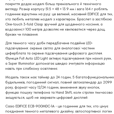
покриття додає моделі більш преміального й технічного
вигляду. Розмір корпусу 51.5 × 48 × 13.9 мм і вага 164 г роблять
годинник відчутним на руці: це великий, масивний EDIFICE для тих,
хто любить металеві моделі з характером. Браслет із застібкою
One-touch 3-fold Clasp зручний для щоденного носіння, а
водозахист 100 метрів дозволяє не хвилюватися через дощ,
бризки чи плавання.
Для темного часу доби передбачене подвійне LED-
підсвічування: окреме світло для аналогової частини
циферблата та окреме підсвічування цифрового дисплея.
Функція Full Auto LED Light активує підсвічування при нахилі руки,
а Super Illuminator допомагає швидко зчитувати інформацію
навіть при слабкому освітленні.
Модель також має таймер до 24 годин, 5 багатофункціональних
будильників, погодинний сигнал, повний автокалендар до 2099
року, формат часу 12/24 години, вимкнення звуку кнопок,
функцію пошуку телефона та Hand Shift, коли стрілки тимчасово
зміщуються, щоб не закривати цифровий дисплей.
Casio EDIFICE ECB-900MDC-1A - це годинник для тих, хто цінує
поєднання темного металевого дизайну, автоспортивної логіки