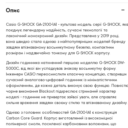
Опис
Casio G-SHOCK GA-2100-1A1 - культова модель серії G-SHOCK, як
поєднує легендарну надійність, сучасні технології та
лаконічний монохромний дизайн. Представлена у 2019 році,
вона швидко стала однією з найпопулярніших моделей бренду
завдяки впізнаваному восьмикутному безелю, компактним
розмірам і надзвичайно тонкому для G-SHOCK корпусу.
Дизайн годинника натхненний першою моделлю G-SHOCK DW-
5000C, від якої він успадкував знакову восьмикутну форму.
Інженери CASIO переосмислили класичну концепцію, створивши
сучасний аналогово-цифровий годинник із мінімалістичним
оформленням, де кожна деталь виконує свою функцію. Повніст
чорне виконання Blackout підкреслює стриманий характер
моделі - годинник не привертає зайвої уваги, але справляє
сильне враження завдяки своєму стилю та впізнаваному дизайну.
Однією з головних особливостей GA-2100-1A1 є конструкція
Carbon Core Guard. Корпус виготовлений із високоміцної
полімерної смоли, посиленої карбоновими волокнами, що