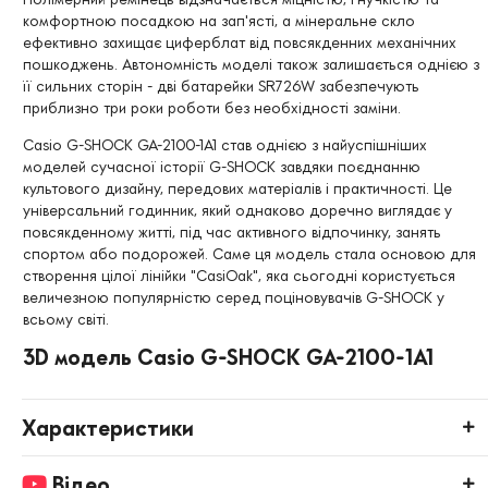
комфортною посадкою на зап'ясті, а мінеральне скло
ефективно захищає циферблат від повсякденних механічних
пошкоджень. Автономність моделі також залишається однією з
її сильних сторін - дві батарейки SR726W забезпечують
приблизно три роки роботи без необхідності заміни.
Casio G-SHOCK GA-2100-1A1 став однією з найуспішніших
моделей сучасної історії G-SHOCK завдяки поєднанню
культового дизайну, передових матеріалів і практичності. Це
універсальний годинник, який однаково доречно виглядає у
повсякденному житті, під час активного відпочинку, занять
спортом або подорожей. Саме ця модель стала основою для
створення цілої лінійки "CasiOak", яка сьогодні користується
величезною популярністю серед поціновувачів G-SHOCK у
всьому світі.
3D модель Casio G-SHOCK GA-2100-1A1
Характеристики
Відео