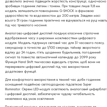
дозволило значно підвищити жорсткість конструкції, одночасно
зробивши годинник легким і тонким. При товщині лише 11,8 мм
модель залишається повноцінним G-SHOCK із фірмовою
ударостійкістю та водозахистом до 200 метрів. Завдяки масі
всього 51 грам годинник практично не відчувається на руці навіт
під час тривалого носіння.
Аналогово-цифровий дисплей поєднує класичне стрілочне
відображення часу з широкими можливостями цифрового
модуля. Модель підтримує світовий час для 31 часового поясу,
секундомір із точністю до 1/100 секунди, таймер зворотного
відліку до 24 годин, п'ять щоденних будильників, погодинний
сигнал та повністю автоматичний календар до 2099 року.
Функція Hand Shift тимчасово відводить стрілки, щоб вони не
перекривали цифровий дисплей під час використання
додаткових функцій.
Для комфортного використання в темний час доби годинник
оснащений подвійною світлодіодною підсвіткою Super
Illuminator. Окремі LED-модулі освітлюють аналоговий циферблат
і цифровий дисплей, забезпечуючи чудову читабельність
незалежно від умов освітлення.
Полімерний ремінець відзначається міцністю, гнучкістю та