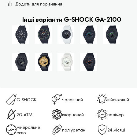
Додати для порівняння
Інші варіанти G-SHOCK GA-2100
G-SHOCK
чоловічий
військовий
20 ATM
кварцовий
полімер
мінеральне
поліуретан
24 місяці
скло