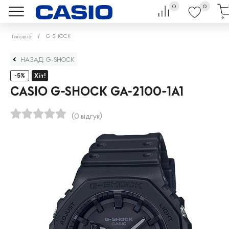
0
0
G-SHOCK
Головна
НАЗАД: G-SHOCK
-5%
Хіт!
CASIO G-SHOCK GA-2100-1A1
(0 відгук)