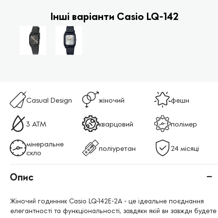
Інші варіанти Casio LQ-142
Casual Design
жіночий
фешн
3 АТМ
кварцовий
полімер
мінеральне
поліуретан
24 місяці
скло
Опис
Жіночий годинник Casio LQ-142E-2A - це ідеальне поєднання
елегантності та функціональності, завдяки якій ви завжди будете