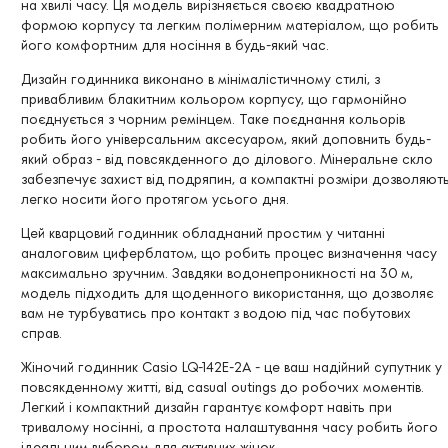
на хвилі часу. Ця модель вирізняється своєю квадратною
формою корпусу та легким полімерним матеріалом, що робить
його комфортним для носіння в будь-який час.
Дизайн годинника виконано в мінімалістичному стилі, з
привабливим блакитним кольором корпусу, що гармонійно
поєднується з чорним ремінцем. Таке поєднання кольорів
робить його універсальним аксесуаром, який доповнить будь-
який образ - від повсякденного до ділового. Мінеральне скло
забезпечує захист від подряпин, а компактні розміри дозволяют
легко носити його протягом усього дня.
Цей кварцовий годинник обладнаний простим у читанні
аналоговим циферблатом, що робить процес визначення часу
максимально зручним. Завдяки водонепроникності на 30 м,
модель підходить для щоденного використання, що дозволяє
вам не турбуватись про контакт з водою під час побутових
справ.
Жіночий годинник Casio LQ-142E-2A - це ваш надійний супутник у
повсякденному житті, від casual outings до робочих моментів.
Легкий і компактний дизайн гарантує комфорт навіть при
тривалому носінні, а простота налаштування часу робить його
ідеальним вибором для активних жінок.