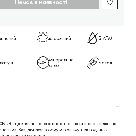
Немає в наявності
жіночий
класичний
3 АТМ
мінеральне
латунь
метал
скло
30N-7B - це втілення елегантності та класичного стилю, що
логіями. Завдяки кварцовому механізму, цей годинник
ному етапі вашого дня.