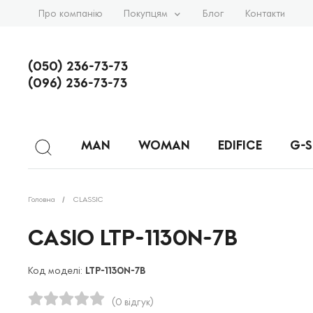
Про компанію
Покупцям
Блог
Контакти
(050) 236-73-73
(096) 236-73-73
MAN
WOMAN
EDIFICE
G-
Головна
CLASSIC
CASIO LTP-1130N-7B
Код моделі:
LTP-1130N-7B
(0 відгук)