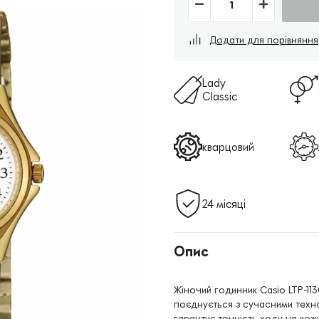
Додати для порівняння
Lady
Classic
кварцовий
24 місяці
Опис
Жіночий годинник Casio LTP-11
поєднується з сучасними техно
гарантує точність ходу на кож