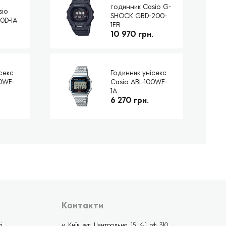
годинник Casio G-
sio
SHOCK GBD-200-
50D-1A
1ER
10 970 грн.
секс
Годинник унісекс
00WE-
Casio ABL-100WE-
1A
6 270 грн.
Контакти
і
м. Київ, вул. Центральна, 15, К-1, оф. 310