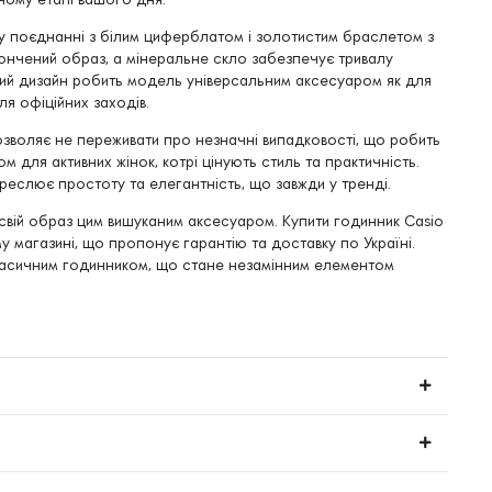
, у поєднанні з білим циферблатом і золотистим браслетом з
ончений образ, а мінеральне скло забезпечує тривалу
лий дизайн робить модель універсальним аксесуаром як для
ля офіційних заходів.
зволяє не переживати про незначні випадковості, що робить
 для активних жінок, котрі цінують стиль та практичність.
реслює простоту та елегантність, що завжди у тренді.
свій образ цим вишуканим аксесуаром. Купити годинник Casio
у магазині, що пропонує гарантію та доставку по Україні.
 класичним годинником, що стане незамінним елементом