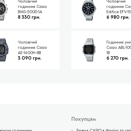
Чоловічий
Чоловічий
годинник Casio
годинник Ca
BMS-500D-1A
Edifice EFV-1
8 330 грн.
6 980 грн.
Чоловічий
Годинник уні
годинник Casio
Casio ABL-1
AE-1600H-8B
1B
3 090 грн.
6 270 грн.
Покупцям
жіночі годинники
Бренд CASIO в Україні та світ