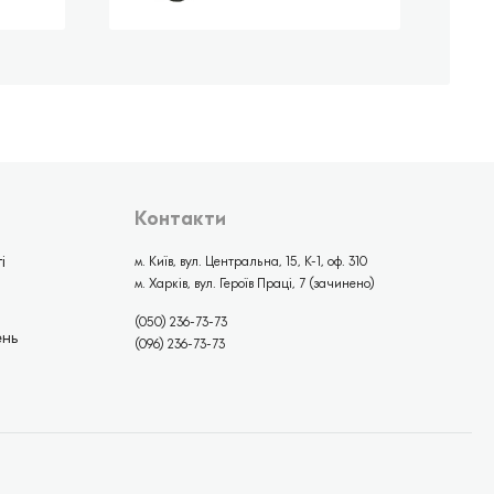
Контакти
і
м. Київ, вул. Центральна, 15, К-1, оф. 310
м. Харків, вул. Героїв Праці, 7 (зачинено)
(050) 236-73-73
ень
(096) 236-73-73