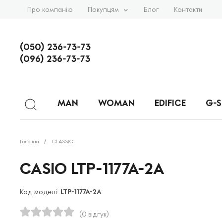
Про компанію
Покупцям
Блог
Контакти
(050) 236-73-73
(096) 236-73-73
MAN
WOMAN
EDIFICE
G-
Головна
CLASSIC
CASIO LTP-1177A-2A
Код моделі:
LTP-1177A-2A
(0 відгук)