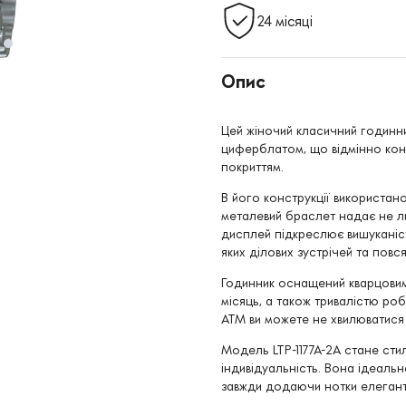
24 місяці
Опис
Цей жіночий класичний годинни
циферблатом, що відмінно конт
покриттям.
В його конструкції використан
металевий браслет надає не ли
дисплей підкреслює вишуканіс
яких ділових зустрічей та пов
Годинник оснащений кварцовим
місяць, а також тривалістю ро
ATM ви можете не хвилюватися
Модель LTP-1177A-2A стане ст
індивідуальність. Вона ідеаль
завжди додаючи нотки елегант