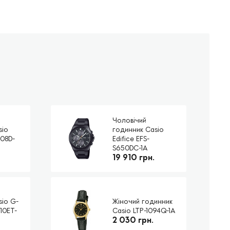
Чоловічий
sio
годинник Casio
108D-
Edifice EFS-
S650DC-1A
19 910 грн.
sio G-
Жіночий годинник
10ET-
Casio LTP-1094Q-1A
2 030 грн.