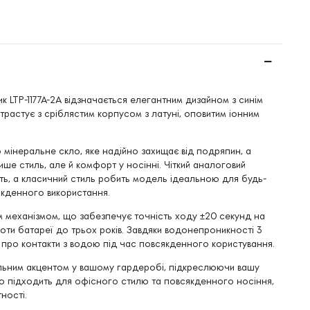
к LTP-1177A-2A відзначається елегантним дизайном з синім
растує з сріблястим корпусом з латуні, оповитим іонним
о мінеральне скло, яке надійно захищає від подряпин, а
ше стиль, але й комфорт у носінні. Чіткий аналоговий
ть, а класичний стиль робить модель ідеальною для будь-
сякденного використання.
 механізмом, що забезпечує точність ходу ±20 секунд на
боти батареї до трьох років. Завдяки водонепроникності 3
 про контакти з водою під час повсякденного користування.
ильним акцентом у вашому гардеробі, підкреслюючи вашу
но підходить для офісного стилю та повсякденного носіння,
ності.