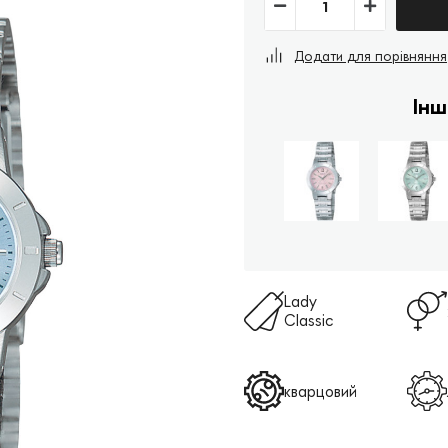
Додати для порівняння
Інш
Lady
Classic
кварцовий