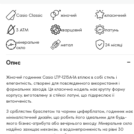
Casio Classic
жіночий
класичний
3 АТМ
кварцовий
латунь
мінеральне
метал
24 місяці
скло
Опис
Жіночий годинник Casio LTP-1215A-1A втілює в собі стиль і
елегантність, створені для повсякденного використання і
формальних заходів. Ця класична модель має круглу форму
корпусу, виготовлену зі стійкої латуні, що підкреслює її
витонченість.
З сріблястим браслетом та чорним циферблатом, годинник має
мінімалістичний дизайн, що робить його ідеальним для будь-
якого бізнес-атрибута або вечірнього виходу. Мінеральне скло
надійно захищає механізм, а водонепроникність на рівні 30