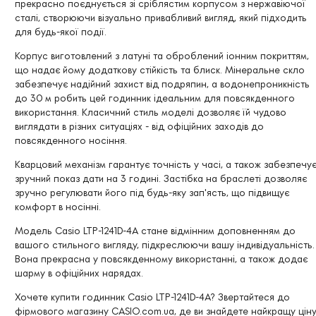
прекрасно поєднується зі сріблястим корпусом з нержавіючої
сталі, створюючи візуально привабливий вигляд, який підходить
для будь-якої події.
Корпус виготовлений з латуні та оброблений іонним покриттям,
що надає йому додаткову стійкість та блиск. Мінеральне скло
забезпечує надійний захист від подряпин, а водонепроникність
до 30 м робить цей годинник ідеальним для повсякденного
використання. Класичний стиль моделі дозволяє їй чудово
виглядати в різних ситуаціях - від офіційних заходів до
повсякденного носіння.
Кварцовий механізм гарантує точність у часі, а також забезпечу
зручний показ дати на 3 годині. Застібка на браслеті дозволяє
зручно регулювати його під будь-яку зап'ясть, що підвищує
комфорт в носінні.
Модель Casio LTP-1241D-4A стане відмінним доповненням до
вашого стильного вигляду, підкреслюючи вашу індивідуальність.
Вона прекрасна у повсякденному використанні, а також додає
шарму в офіційних нарядах.
Хочете купити годинник Casio LTP-1241D-4A? Звертайтеся до
фірмового магазину CASIO.com.ua, де ви знайдете найкращу цін