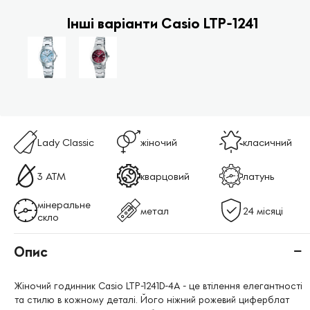
Інші варіанти Casio LTP-1241
Lady Classic
жіночий
класичний
3 АТМ
кварцовий
латунь
мінеральне
метал
24 місяці
скло
Опис
Жіночий годинник Casio LTP-1241D-4A - це втілення елегантності
та стилю в кожному деталі. Його ніжний рожевий циферблат