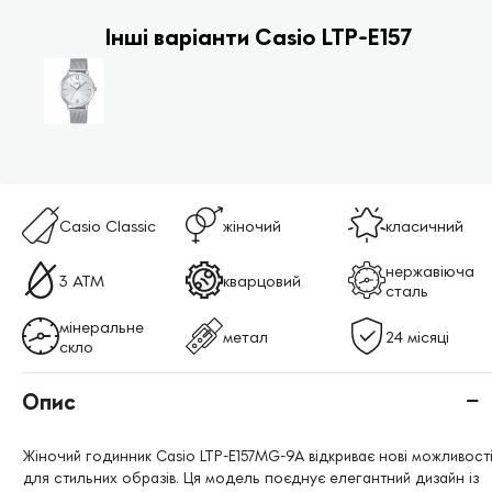
Інші варіанти Casio LTP-E157
Casio Classic
жіночий
класичний
нержавіюча
3 АТМ
кварцовий
сталь
мінеральне
метал
24 місяці
скло
Опис
Жіночий годинник Casio LTP-E157MG-9A відкриває нові можливост
для стильних образів. Ця модель поєднує елегантний дизайн із