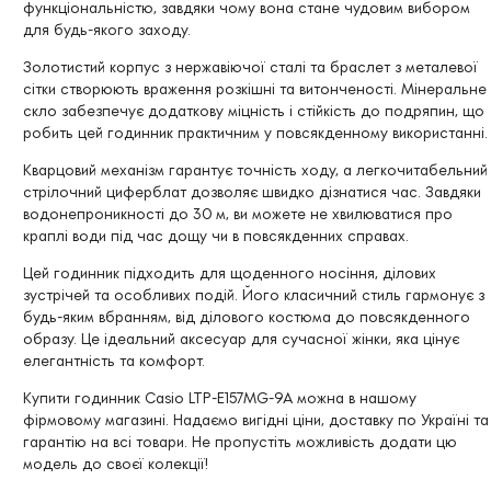
функціональністю, завдяки чому вона стане чудовим вибором
для будь-якого заходу.
Золотистий корпус з нержавіючої сталі та браслет з металевої
сітки створюють враження розкішні та витонченості. Мінеральне
скло забезпечує додаткову міцність і стійкість до подряпин, що
робить цей годинник практичним у повсякденному використанні.
Кварцовий механізм гарантує точність ходу, а легкочитабельний
стрілочний циферблат дозволяє швидко дізнатися час. Завдяки
водонепроникності до 30 м, ви можете не хвилюватися про
краплі води під час дощу чи в повсякденних справах.
Цей годинник підходить для щоденного носіння, ділових
зустрічей та особливих подій. Його класичний стиль гармонує з
будь-яким вбранням, від ділового костюма до повсякденного
образу. Це ідеальний аксесуар для сучасної жінки, яка цінує
елегантність та комфорт.
Купити годинник Casio LTP-E157MG-9A можна в нашому
фірмовому магазині. Надаємо вигідні ціни, доставку по Україні та
гарантію на всі товари. Не пропустіть можливість додати цю
модель до своєї колекції!