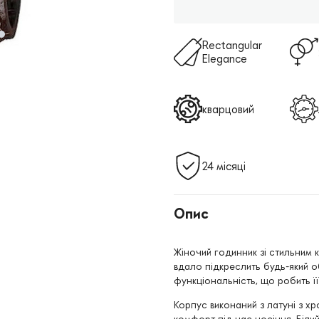
Rectangular
Elegance
кварцовий
24 місяці
Опис
Жіночий годинник зі стильним 
вдало підкреслить будь-який о
функціональність, що робить ї
Корпус виконаний з латуні з х
комфорт під час носіння. Біли