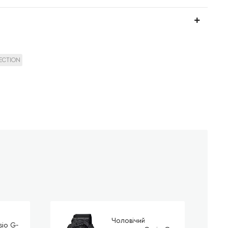
LECTION
Чоловічий
sio G-