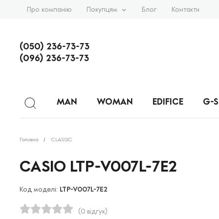
Про компанію
Покупцям
Блог
Контакти
(050) 236-73-73
(096) 236-73-73
MAN
WOMAN
EDIFICE
G-
Головна
CLASSIC
CASIO LTP-V007L-7E2
Код моделі:
LTP-V007L-7E2
(0 відгук)