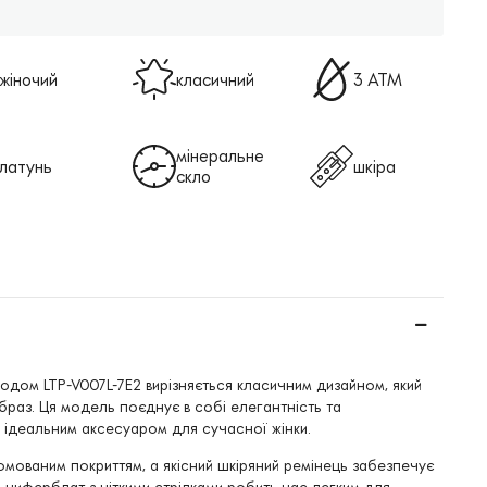
жіночий
класичний
3 АТМ
мінеральне
латунь
шкіра
скло
кодом LTP-V007L-7E2 вирізняється класичним дизайном, який
браз. Ця модель поєднує в собі елегантність та
ї ідеальним аксесуаром для сучасної жінки.
ромованим покриттям, а якісний шкіряний ремінець забезпечує
й циферблат з чіткими стрілками робить час легким для