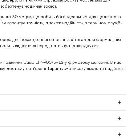
 забезпечує надійний захист.
ть до 30 метрів, що робить його ідеальним для щоденного
зм гарантує точність, а також надійність, з терміном служби
бором для повсякденного носіння, а також для формальних
озволить виділитися серед натовпу, підтверджуючи
и годинник Casio LTP-V007L-7E2 у фірмовому магазині. В нас
дку доставку по Україні. Гарантуємо високу якість та надійність