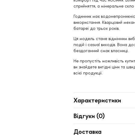
сприйняття, а мінеральне скло
Годинник має водонепроникніс
використання. Кварцовий механі
батареї до трьох років.
Ця модель стане відмінним ви
подій і casual виходів. Вона д
бездоганний смак власниці.
Не пропустіть можливість купит
ви знайдете вигідні ціни та шви
всієї продукції.
Характеристики
Відгуки (
0
)
Доставка