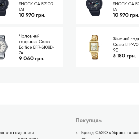
SHOCK GA-B2100-
SHOCK GA-B
1A1
1A
10 970 грн.
10 970 грн
Чоловічий
Жіночий год
годинник Casio
Casio LTP-V
Edifice EFR-S108D-
9E
7A
3 180 грн.
9 060 грн.
Покупцям
жіночі годинники
Бренд CASIO в Україні та світ