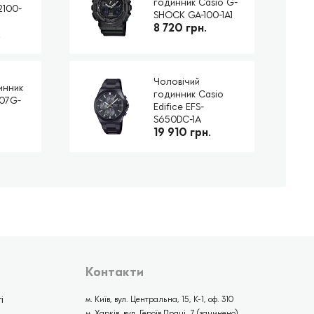
годинник Casio G-
2100-
SHOCK GA-100-1A1
8 720 грн.
.
Чоловічий
инник
годинник Casio
007G-
Edifice EFS-
S650DC-1A
19 910 грн.
Контакти
і
м. Київ, вул. Центральна, 15, К-1, оф. 310
м. Харків, вул. Героїв Праці, 7 (зачинено)