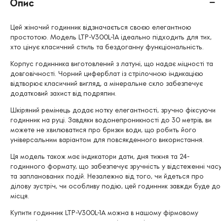
Опис
Цей жіночий годинник відзначається своєю елегантною
простотою. Модель LTP-V300L-1A ідеально підходить для тих,
хто цінує класичний стиль та бездоганну функціональність.
Корпус годинника виготовлений з латуні, що надає міцності та
довговічності. Чорний циферблат із стрілочною індикацією
відтворює класичний вигляд, а мінеральне скло забезпечує
додатковий захист від подряпин.
Шкіряний ремінець додає нотку елегантності, зручно фіксуючи
годинник на руці. Завдяки водонепроникності до 30 метрів, ви
можете не хвилюватися про бризки води, що робить його
універсальним варіантом для повсякденного використання.
Ця модель також має індикатори дати, дня тижня та 24-
годинного формату, що забезпечує зручність у відстеженні час
та запланованих подій. Незалежно від того, чи йдеться про
ділову зустріч, чи особливу подію, цей годинник завжди буде до
місця.
Купити годинник LTP-V300L-1A можна в нашому фірмовому