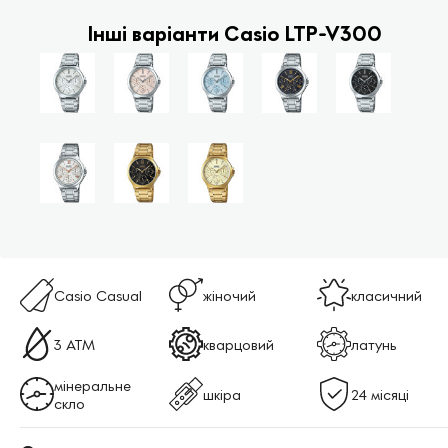
Інші варіанти Casio LTP-V300
Casio Casual
жіночий
класичний
3 АТМ
кварцовий
латунь
мінеральне
шкіра
24 місяці
скло