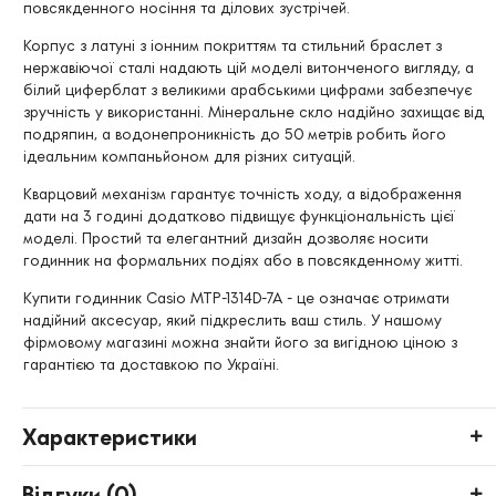
повсякденного носіння та ділових зустрічей.
Корпус з латуні з іонним покриттям та стильний браслет з
нержавіючої сталі надають цій моделі витонченого вигляду, а
білий циферблат з великими арабськими цифрами забезпечує
зручність у використанні. Мінеральне скло надійно захищає від
подряпин, а водонепроникність до 50 метрів робить його
ідеальним компаньйоном для різних ситуацій.
Кварцовий механізм гарантує точність ходу, а відображення
дати на 3 годині додатково підвищує функціональність цієї
моделі. Простий та елегантний дизайн дозволяє носити
годинник на формальних подіях або в повсякденному житті.
Купити годинник Casio MTP-1314D-7A - це означає отримати
надійний аксесуар, який підкреслить ваш стиль. У нашому
фірмовому магазині можна знайти його за вигідною ціною з
гарантією та доставкою по Україні.
Характеристики
Відгуки (
0
)