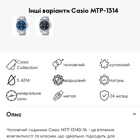
Інші варіанти Casio MTP-1314
Casio
чоловічий
сучасний
Collection
5 ATM
кварцовий
латунь
мінеральне
метал
24 місяці
скло
Опис
Чоловічий годинник Casio MTP-1314D-7A - це втілення
елегантності та класики, що ідеально підходить для