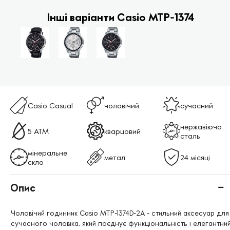
Інші варіанти Casio MTP-1374
Casio Casual
чоловічий
сучасний
нержавіюча
5 ATM
кварцовий
сталь
мінеральне
метал
24 місяці
скло
Опис
Чоловічий годинник Casio MTP-1374D-2A - стильний аксесуар для
сучасного чоловіка, який поєднує функціональність і елегантни