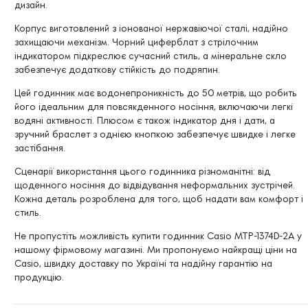
дизайн.
Корпус виготовлений з іонованої нержавіючої сталі, надійно
захищаючи механізм. Чорний циферблат з стрілочним
індикатором підкреслює сучасний стиль, а мінеральне скло
забезпечує додаткову стійкість до подряпин.
Цей годинник має водонепроникність до 50 метрів, що робить
його ідеальним для повсякденного носіння, включаючи легкі
водяні активності. Плюсом є також індикатор дня і дати, а
зручний браслет з однією кнопкою забезпечує швидке і легке
застібання.
Сценарії використання цього годинника різноманітні: від
щоденного носіння до відвідування неформальних зустрічей.
Кожна деталь розроблена для того, щоб надати вам комфорт і
стиль.
Не пропустіть можливість купити годинник Casio MTP-1374D-2A у
нашому фірмовому магазині. Ми пропонуємо найкращі ціни на
Casio, швидку доставку по Україні та надійну гарантію на
продукцію.