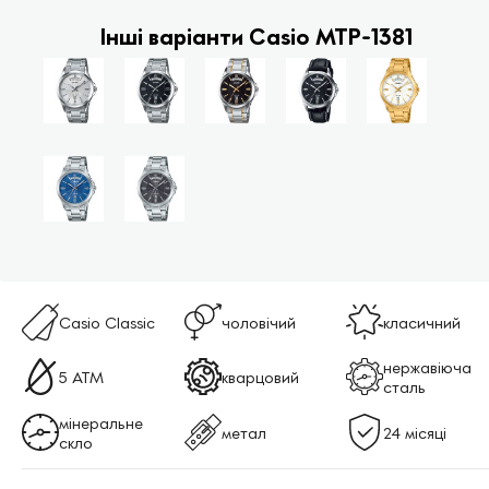
Інші варіанти Casio MTP-1381
Casio Classic
чоловічий
класичний
нержавіюча
5 ATM
кварцовий
сталь
мінеральне
метал
24 місяці
скло