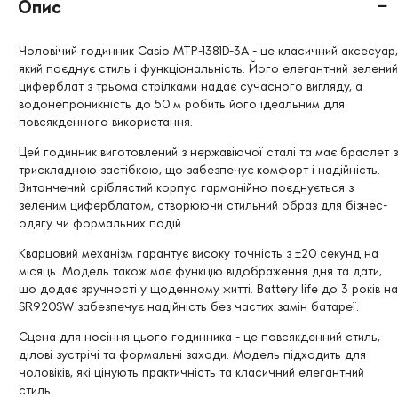
Опис
Чоловічий годинник Casio MTP-1381D-3A - це класичний аксесуар,
який поєднує стиль і функціональність. Його елегантний зелений
циферблат з трьома стрілками надає сучасного вигляду, а
водонепроникність до 50 м робить його ідеальним для
повсякденного використання.
Цей годинник виготовлений з нержавіючої сталі та має браслет з
трискладною застібкою, що забезпечує комфорт і надійність.
Витончений сріблястий корпус гармонійно поєднується з
зеленим циферблатом, створюючи стильний образ для бізнес-
одягу чи формальних подій.
Кварцовий механізм гарантує високу точність з ±20 секунд на
місяць. Модель також має функцію відображення дня та дати,
що додає зручності у щоденному житті. Battery life до 3 років на
SR920SW забезпечує надійність без частих замін батареї.
Сцена для носіння цього годинника - це повсякденний стиль,
ділові зустрічі та формальні заходи. Модель підходить для
чоловіків, які цінують практичність та класичний елегантний
стиль.