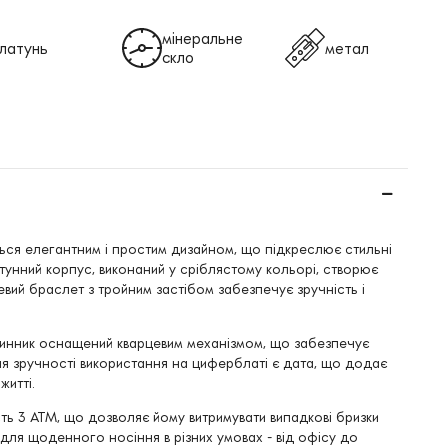
мінеральне
латунь
метал
скло
ься елегантним і простим дизайном, що підкреслює стильні
унний корпус, виконаний у сріблястому кольорі, створює
евий браслет з тройним застібом забезпечує зручність і
инник оснащений кварцевим механізмом, що забезпечує
Для зручності використання на циферблаті є дата, що додає
житті.
ь 3 АТМ, що дозволяє йому витримувати випадкові бризки
для щоденного носіння в різних умовах - від офісу до