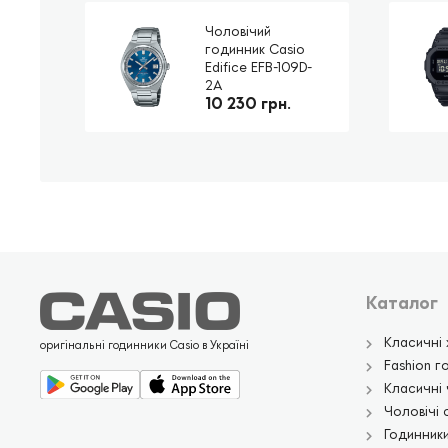
Чоловічий
годинник Casio
Edifice EFB-109D-
2A
10 230 грн.
Каталог
Класичні 
оригінальні годинники Casio в Україні
Fashion г
Класичні 
Чоловічі 
Годинники