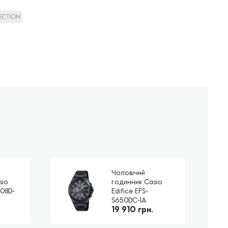
LECTION
Чоловічий
sio
годинник Casio
108D-
Edifice EFS-
S650DC-1A
19 910 грн.