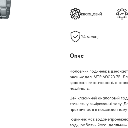
кварцовий
24 місяці
Опис
Чоловічий годинник відзначаєт
риси моделі MTP-V002D-7B. Лат
враження витонченості, а стал
надійність.
Цей класичний аналоговий год
точність у вимірюванні часу. 
практичності в повсякденному 
Годинник має водонепроникніст
води, роблячи його ідеальним 