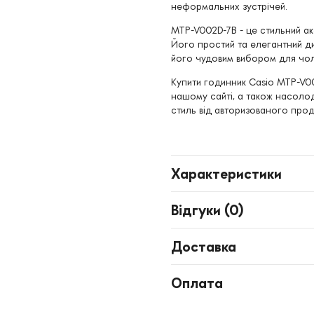
неформальних зустрічей.
MTP-V002D-7B - це стильний акс
Його простий та елегантний ди
його чудовим вибором для чолов
Купити годинник Casio MTP-V00
нашому сайті, а також насолод
стиль від авторизованого прод
Характеристики
Відгуки (
0
)
Доставка
Оплата