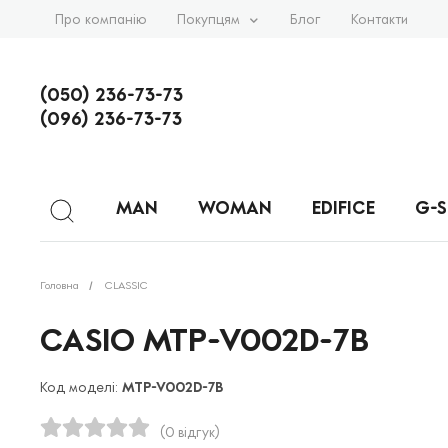
Про компанію
Покупцям
Блог
Контакти
(050) 236-73-73
(096) 236-73-73
MAN
WOMAN
EDIFICE
G-
Головна
CLASSIC
CASIO MTP-V002D-7B
Код моделі:
MTP-V002D-7B
(0 відгук)