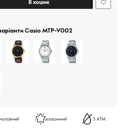
В кошик
 варіанти Casio MTP-V002
чоловічий
класичний
3 АТМ