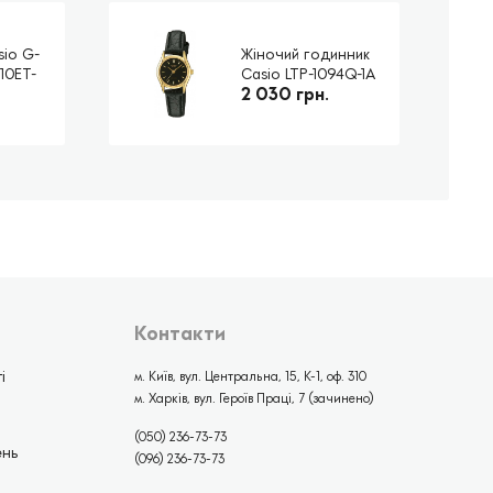
sio G-
Жіночий годинник
10ET-
Casio LTP-1094Q-1A
2 030 грн.
Контакти
і
м. Київ, вул. Центральна, 15, К-1, оф. 310
м. Харків, вул. Героїв Праці, 7 (зачинено)
(050) 236-73-73
ень
(096) 236-73-73