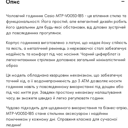
Опис
Чоловічий годинник Casio MTP-V005D-1B5 - це втілення стилю та
функціональності. Його простий, але елегантний дизайн робить
його ідеальним для будь-якої обстановки, від ділових зустрічей
до повсякденних прогулянок.
Корпус годинника виготовлено з латуні, що надає йому стійкість
та якість, а металічний ремінець з нержавіючої сталі забезпечує
надійність та комфорт під час носіння. Чорний циферблат із
легкочитаємими стрілками доповнює загальний мінімалістичний
образ.
Ця модель обладнана кварцовим механізмом, що забезпечує
точний хід, а її водонепроникність до 3 АТМ дозволяє носити
годинник навіть у повсякденному використанні під дощем або
під час миття рук. Завдяки простому механізму налаштування
часу, ви зможете швидко й легко регулювати години.
Чудово підходить для щоденного використання та бізнес-атрію,
MTP-V005D-1B5 стане стильним аксесуаром і надійним
помічником у кожному дні. Справжня класика для сучасної
людини!