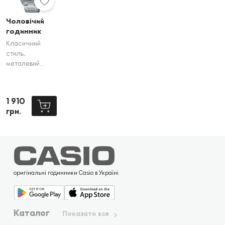
Чоловічий
годинник
Casio MTP-
Класичний
V005D-2B4
стиль,
металевий
браслет і
круглий корпус
- ідеальна
1 910
комбінація для
грн.
щоденного
використання
та офісу.
оригінальні годинники Casio в Україні
Каталог
Показати все