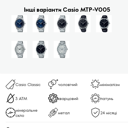
Інші варіанти Casio MTP-V005
Casio Classic
чоловічий
мінімалізм
3 АТМ
кварцовий
латунь
мінеральне
метал
24 місяці
скло