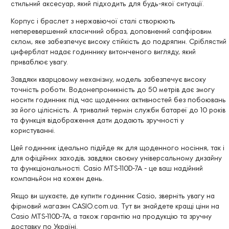
стильний аксесуар, який підходить для будь-якої ситуації.
Корпус і браслет з нержавіючої сталі створюють
неперевершений класичний образ, доповнений сапфіровим
склом, яке забезпечує високу стійкість до подряпин. Сріблястий
циферблат надає годиннику витонченого вигляду, який
приваблює увагу.
Завдяки кварцовому механізму, модель забезпечує високу
точність роботи. Водонепроникність до 50 метрів дає змогу
носити годинник під час щоденних активностей без побоювань
за його цілісність. А тривалий термін служби батареї до 10 років
та функція відображення дати додають зручності у
користуванні.
Цей годинник ідеально підійде як для щоденного носіння, так і
для офіційних заходів, завдяки своєму універсальному дизайну
та функціональності. Casio MTS-110D-7A - це ваш надійний
компаньйон на кожен день.
Якщо ви шукаєте, де купити годинник Casio, зверніть увагу на
фірмовий магазин CASIO.com.ua. Тут ви знайдете кращі ціни на
Casio MTS-110D-7A, а також гарантію на продукцію та зручну
доставку по Україні.