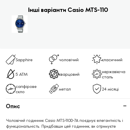
Інші варіанти Casio MTS-110
Sapphire
чоловічий
класичний
нержавіюча
5 ATM
кварцовий
сталь
сапфірове
метал
24 місяці
скло
Опис
Чоловічий годинник Casio MTS-110D-7A поєднує елегантність і
функціональність. Придбавши цей годинник, ви отримуєте