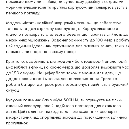
повсякденному житті. Завдяки сучасному дизайну з яскравими
чорними елементами та круглим корпусом, він привертає увагу з
першого погляду.
Модель містить надійний кварцевий механізм, що забезпечує
точність та довготривалу експлуатацію. Корпус виконано з
міцного полімеру та сталевого безеля, що гарантує стійкість до
механічних ушкоджень. Водонепроникність до 100 метрів робит
цей годинник ідеальним супутником для активних занять, таких я
плавання чи спорт на свіжому повітрі.
Крім того, особливість цієї моделі - багатоцільовий аналоговий
циферблат з функцією хронометра, що дозволяє вимірювати час
до 1/10 секунди. На циферблаті також є віконце для дати, що
додає практичності в повсякденне використання. Тривалість
роботи батареї до трьох років забезпечує надійність в будь-якій
ситуації.
Купуючи годинник Casio MWA-300H-1A, ви отримуєте не тільки
стильний аксесуар, але й надійного партнера для активного
життя. Цей годинник підходить для різноманітних сценаріїв
використання, від спортивних заходів до повсякденних вуличних
прогулянок.