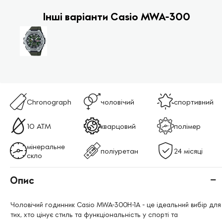
Інші варіанти Casio MWA-300
Chronograph
чоловічий
спортивний
10 ATM
кварцовий
полімер
мінеральне
поліуретан
24 місяці
скло
Опис
Чоловічий годинник Casio MWA-300H-1A - це ідеальний вибір для
тих, хто цінує стиль та функціональність у спорті та