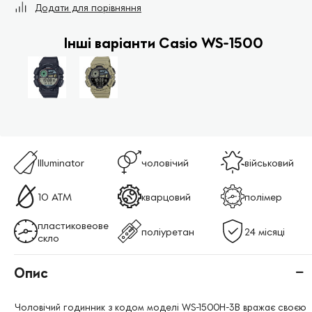
Додати для порівняння
Інші варіанти Casio WS-1500
Illuminator
чоловічий
військовий
10 ATM
кварцовий
полімер
пластиковеове
поліуретан
24 місяці
скло
Опис
Чоловічий годинник з кодом моделі WS-1500H-3B вражає своєю