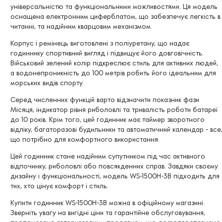
універсальністю та функціональними можливостями. Ця модель
оснащена електронним циферблатом, що забезпечує легкість в
читанні, та надійним кварцовим механізмом.
Корпус і ремінець виготовлені з поліуретану, що надає
годиннику спортивний вигляд і підвищує його довговічність.
Військовий зелений колір підкреслює стиль для активних людей,
а водонепроникність до 100 метрів робить його ідеальним для
морських видів спорту.
Серед численних функцій варто відзначити показник фази
Місяця, індикатор рівня риболовлі та тривалість роботи батареї
до 10 років. Крім того, цей годинник має таймер зворотного
відліку, багаторазові будильники та автоматичний календар - все
що потрібно для комфортного використання.
Цей годинник стане надійним супутником під час активного
відпочинку, риболовлі або повсякденних справ. Завдяки своєму
дизайну і функціональності, модель WS-1500H-3B підходить для
тих, хто цінує комфорт і стиль.
Купити годинник WS-1500H-3B можна в офіційному магазині.
Зверніть увагу на вигідні ціни та гарантійне обслуговування,