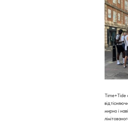
Time+Tide 
відтісняюч
мирно і нав
лімітованог