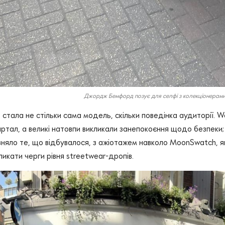
Джордж Бемфорд позує для селфі з колекціонерами г
 стала не стільки сама модель, скільки поведінка аудиторії. 
ртал, а великі натовпи викликали занепокоєння щодо безпеки; п
вняло те, що відбувалося, з ажіотажем навколо MoonSwatch, я
икати черги рівня streetwear-дропів.