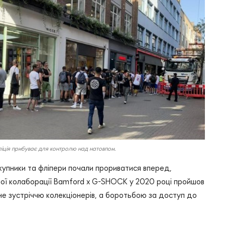
ліція прибуває для контролю над натовпом.
купники та фліпери почали прориватися вперед,
ршої колаборації Bamford x G-SHOCK у 2020 році пройшов
- не зустріччю колекціонерів, а боротьбою за доступ до