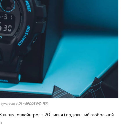
ві культового DW-6900BWD-1ER.
8 липня, онлайн-реліз 20 липня і подальший глобальний
і.