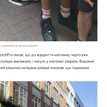
одинників на вулиці Карнабі.
WatchPro писав, що до відкриття магазину черга вже
оліцію викликали, і запуск у магазині закрили. Видання
кий кількома місяцями раніше показав, що годинники