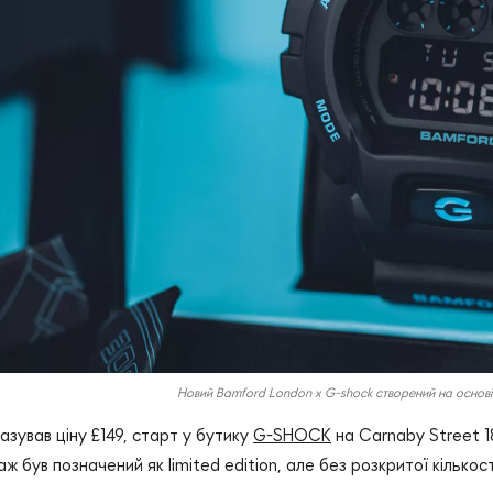
Новий Bamford London x G-shock створений на осно
азував ціну £149, старт у бутику
G-SHOCK
на Carnaby Street 1
аж був позначений як limited edition, але без розкритої кількост