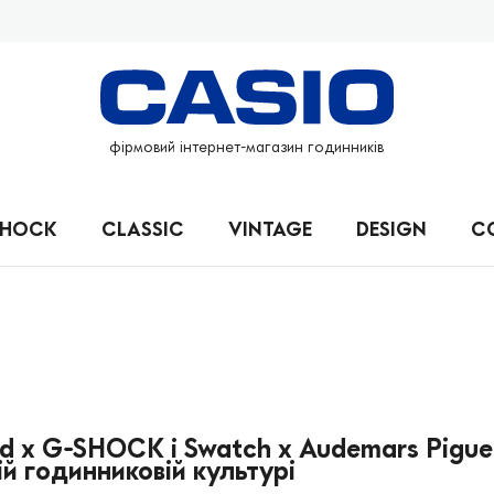
фірмовий інтернет-магазин годинників
SHOCK
CLASSIC
VINTAGE
DESIGN
C
d x G-SHOCK і Swatch x Audemars Piguet
й годинниковій культурі