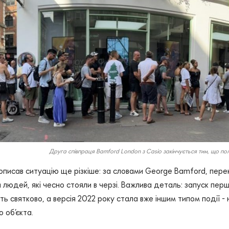
Друга співпраця Bamford London з Casio закінчується тим, що по
описав ситуацію ще різкіше: за словами George Bamford, пере
и людей, які чесно стояли в черзі. Важлива деталь: запуск пе
іть святково, а версія 2022 року стала вже іншим типом події 
о об’єкта.