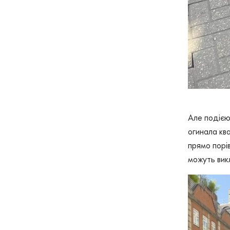
Але подією
огинала ква
прямо порі
можуть викл