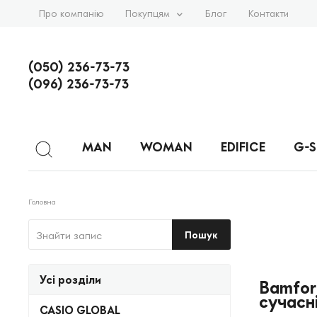
Про компанію
Покупцям
Блог
Контакти
(050) 236-73-73
(096) 236-73-73
MAN
WOMAN
EDIFICE
G-
Головна
Пошук
Усі розділи
Bamfor
сучасні
CASIO GLOBAL