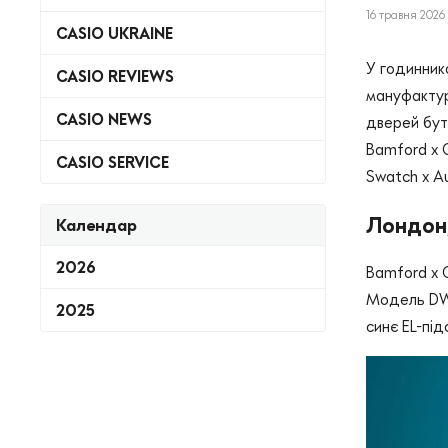
16 травня 2026 
CASIO UKRAINE
У годиннико
CASIO REVIEWS
мануфактури
CASIO NEWS
дверей бути
Bamford x 
CASIO SERVICE
Swatch x Au
Лондон,
Календар
2026
Bamford x 
Модель DW-
2025
синє EL-під