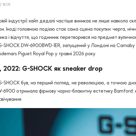
/ 18:05
вій індустрії хайп дедалі частіше виникає не лише навколо ск
. Іноді головною подією стає сама сцена покупки: черга, нічне 
ка і відчуття, що годинник перетворився на предмет вуличного
G-SHOCK DW-6900BWD-1ER, запущений у Лондоні на Carnaby Str
demars Piguet Royal Pop у травні 2026 року.
 2022: G-SHOCK як sneaker drop
G-SHOCK був, на перший погляд, не революцією, а точною ди
6900 отримала фірмову чорно-блакитну естетику Bamford: мат
свічування.