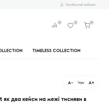
Особистий кабінет
0
0
0
OLLECTION
TIMELESS COLLECTION
A−
A+
16px
 як два кейси на межі тисняви в