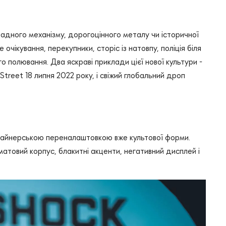
ладного механізму, дорогоцінного металу чи історичної
очікування, перекупники, сторіс із натовпу, поліція біля
 полювання. Два яскраві приклади цієї нової культури -
eet 18 липня 2022 року, і свіжий глобальний дроп
зайнерською переналаштовкою вже культової форми.
овий корпус, блакитні акценти, негативний дисплей і