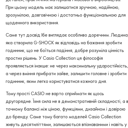
При цьому модель має залишатися зручною, надійною,
зрозумілою, довговічною і достатньо функціональною для
щоденного використання.
Саме тут досвід Ібе виглядає особливо доречним. Людина
яка створила G-SHOCK як відповідь на бажання зробити
годинник, що не боїться падіння, добре розуміла цінність
простих рішень. У Casio Collection ця філософія
проявляється інакше: не через максимальну ударостійкість
а через вміння прибрати зайве, залишити головне і зробити
годинник, яким легко користуватися кожного дня.
Тому прості CASIO не варто сприймати як щось
другорядне. Їхня сила не в демонстративній складності, а 
точному балансі між ціною, функціями, дизайном і довірою
до бренду. Саме тому багато моделей Casio Collection
живуть десятиліттями, залишаються впізнаваними і навіть у