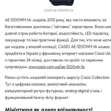
CASIO AE-1200WH-1A
AE-1200WH-1A: модель 2012 року, яку часто впізнають за
багатовіконним дисплеєм і “світовим” характером. Вона ма
довгий строк роботи батареї, водостійкість, LED-підсвітку,
секундомір та інші практичні функції. Для тих, хто хоче мат
цю модель у власній колекції, CASIO AE-1200WH-1A можна
придбати в Україні у фірмовому інтернет-магазині Casio UA
з гарантією 24 місяці, доставкою по країні та сервісним
супроводом:
www.casio.com.ua/ae-1200wh-1a
Разом ці п’ять моделей показують широту Casio Collection.
Тут є цифрова класика, аналоговий мінімалізм,
калькуляторний ретро-футуризм, analog-digital стиль і
функціональний heavy-duty формат.
Мініатюра як доказ впізнаваності