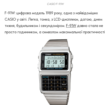
CASIO F-91W
F-91W: цифрова модель 1989 року, одна з найвідоміших
CASIO у світі. Легка, тонка, з LCD-дисплеєм, датою, днем
тижня, будильником і секундоміром.
F-91W
давно стала не
просто годинником, а символом максимальної практичності