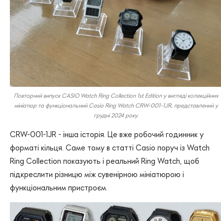
Повторний випуск CASIO Watch Ring Collection 1st Edition у вигляді колекційних
мініатюр та функціональний Casio Ring Watch CRW-001-1JR, представлений у
грудні 2024 року.
CRW-001-1JR - інша історія. Це вже робочий годинник у
форматі кільця. Саме тому в статті Casio поруч із Watch
Ring Collection показують і реальний Ring Watch, щоб
підкреслити різницю між сувенірною мініатюрою і
функціональним пристроєм.