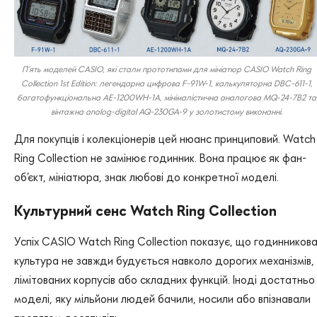
П’ять моделей CASIO, які стали прототипами для мініатюр CASIO Watch Ring
Collection 1st Edition: легендарна цифрова F-91W-1, калькуляторна DBC-611-1,
багатофункціональна AE-1200WH-1A, мінімалістична аналогова MQ-24-7B2 та
вінтажна analog-digital AQ-230GA-9 у золотистому виконанні.
Для покупців і колекціонерів цей нюанс принциповий. Watch
Ring Collection не замінює годинник. Вона працює як фан-
об’єкт, мініатюра, знак любові до конкретної моделі.
Культурний сенс Watch Ring Collection
Успіх CASIO Watch Ring Collection показує, що годинников
культура не завжди будується навколо дорогих механізмів,
лімітованих корпусів або складних функцій. Іноді достатньо
моделі, яку мільйони людей бачили, носили або впізнавали