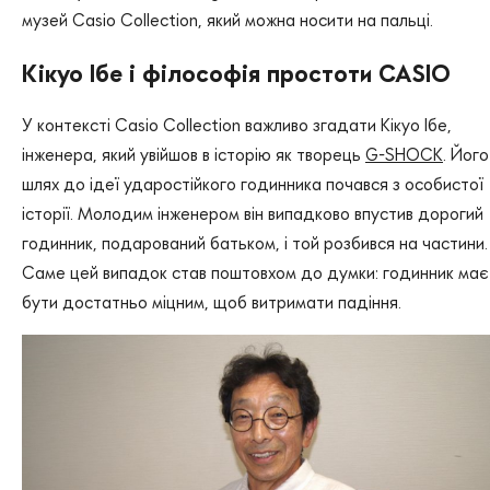
музей Casio Collection, який можна носити на пальці.
Кікуо Ібе і філософія простоти CASIO
У контексті Casio Collection важливо згадати Кікуо Ібе,
інженера, який увійшов в історію як творець
G-SHOCK
. Його
шлях до ідеї ударостійкого годинника почався з особистої
історії. Молодим інженером він випадково впустив дорогий
годинник, подарований батьком, і той розбився на частини.
Саме цей випадок став поштовхом до думки: годинник має
бути достатньо міцним, щоб витримати падіння.