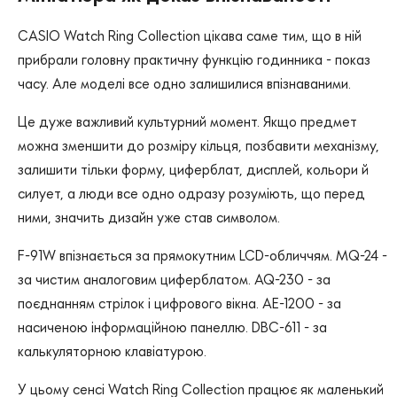
CASIO Watch Ring Collection цікава саме тим, що в ній
прибрали головну практичну функцію годинника - показ
часу. Але моделі все одно залишилися впізнаваними.
Це дуже важливий культурний момент. Якщо предмет
можна зменшити до розміру кільця, позбавити механізму,
залишити тільки форму, циферблат, дисплей, кольори й
силует, а люди все одно одразу розуміють, що перед
ними, значить дизайн уже став символом.
F-91W впізнається за прямокутним LCD-обличчям. MQ-24 -
за чистим аналоговим циферблатом. AQ-230 - за
поєднанням стрілок і цифрового вікна. AE-1200 - за
насиченою інформаційною панеллю. DBC-611 - за
калькуляторною клавіатурою.
У цьому сенсі Watch Ring Collection працює як маленький