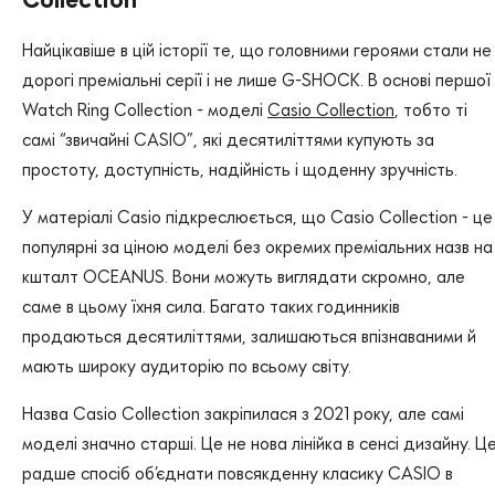
Найцікавіше в цій історії те, що головними героями стали не
дорогі преміальні серії і не лише G-SHOCK. В основі першої
Watch Ring Collection - моделі
Casio Collection
, тобто ті
самі “звичайні CASIO”, які десятиліттями купують за
простоту, доступність, надійність і щоденну зручність.
У матеріалі Casio підкреслюється, що Casio Collection - це
популярні за ціною моделі без окремих преміальних назв на
кшталт OCEANUS. Вони можуть виглядати скромно, але
саме в цьому їхня сила. Багато таких годинників
продаються десятиліттями, залишаються впізнаваними й
мають широку аудиторію по всьому світу.
Назва Casio Collection закріпилася з 2021 року, але самі
моделі значно старші. Це не нова лінійка в сенсі дизайну. Ц
радше спосіб об’єднати повсякденну класику CASIO в