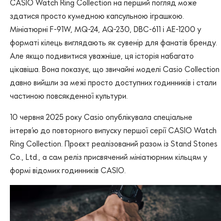
CASIO Watch Ring Collection на перший погляд може
здатися просто кумедною капсульною іграшкою.
Мініатюрні F-91W, MQ-24, AQ-230, DBC-611 і AE-1200 у
форматі кілець виглядають як сувенір для фанатів бренду.
Але якщо подивитися уважніше, ця історія набагато
цікавіша. Вона показує, що звичайні моделі Casio Collection
давно вийшли за межі просто доступних годинників і стали
частиною повсякденної культури.
10 червня 2025 року Casio опублікувала спеціальне
інтерв’ю до повторного випуску першої серії CASIO Watch
Ring Collection. Проєкт реалізований разом із Stand Stones
Co., Ltd., а сам реліз присвячений мініатюрним кільцям у
формі відомих годинників CASIO.