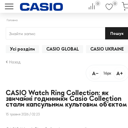
0
0
Головна
Пошук
Усі розділи
CASIO GLOBAL
CASIO UKRAINE
Назад
A−
A+
16px
CASIO Watch Ring Collection: як
звичайні годинники Casio Collection
стали капсульним культовим об’єктом
15 травня 2026 / 02:23