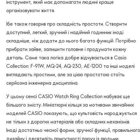
інструмент, який має допомагати людині краще
організовувати життя.
Ібе також говорив про складність простоти. Створити
доступний, легкий, зручний і надійний годинник іноді
складніше, ніж додати до нього багато функцій. Потрібно
прибрати зайве, залишити головне і продумати кожну
деталь. Саме така логіка добре відчувається в Casio
Collection: F-91W, MQ-24, AQ-230, AE-1200 та інші моделі
виглядають простими, але за цією простотою стоїть
серйозна інженерна дисципліна.
У цьому сенсі CASIO Watch Ring Collection набуває ще
більшого змісту. Мініатюрні кільця за мотивами звичайних
моделей CASIO показують, що культовість народжується
не тільки з дорогих матеріалів або складних механізмів.
Іноді достатньо чесної форми, зручної функції, правильног
дизайну і десятиліть присутності поруч із людьми.