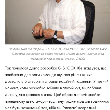
На фото Кікуо Ібе, творець G-SHOCK, із Casio MQ-24-7B2 - моделлю Casio
Collection, яка особливо добре передає цінність простої, доступної та
продуманої годинникової класики CASIO.
Так почалася довга розробка G-SHOCK. Ібе згадував, що
приблизно два роки команда шукала рішення, яке
дозволило б створити справді надійний годинник. У певний
момент, коли розробка зайшла в глухий кут, він побачив
дитину, яка гралася м’ячем. Цей образ допоміг знайти
принципову ідею амортизації: внутрішній модуль годинника
мав бути захищений так, ніби він “плаває” всередині