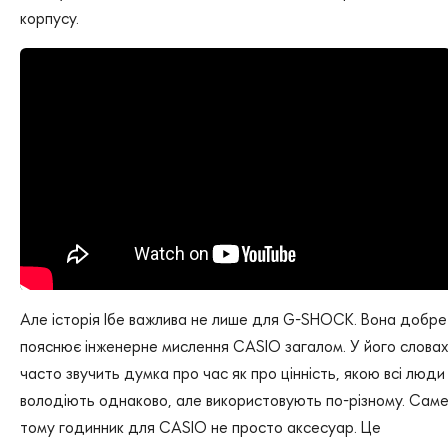
корпусу.
Але історія Ібе важлива не лише для G-SHOCK. Вона добре
пояснює інженерне мислення CASIO загалом. У його словах
часто звучить думка про час як про цінність, якою всі люди
володіють однаково, але використовують по-різному. Сам
тому годинник для CASIO не просто аксесуар. Це