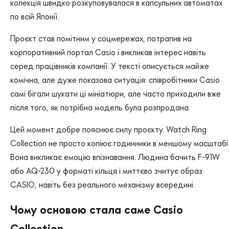
колекція швидко розкуповувалася в капсульних автоматах
по всій Японії.
Проєкт став помітним у соцмережах, потрапив на
корпоративний портал Casio і викликав інтерес навіть
серед працівників компанії. У тексті описується майже
комічна, але дуже показова ситуація: співробітники Casio
самі бігали шукати ці мініатюри, але часто приходили вже
після того, як потрібна модель була розпродана.
Цей момент добре пояснює силу проєкту. Watch Ring
Collection не просто копіює годинники в меншому масштабі
Вона викликає емоцію впізнавання. Людина бачить F-91W
або AQ-230 у форматі кільця і миттєво зчитує образ
CASIO, навіть без реального механізму всередині.
Чому основою стала саме Casio
Collection