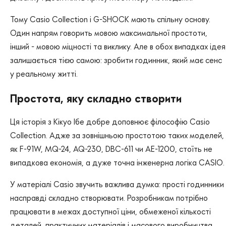
Тому Casio Collection і G-SHOCK мають спільну основу.
Один напрям говорить мовою максимальної простоти,
інший - мовою міцності та виклику. Але в обох випадках ідея
залишається тією самою: зробити годинник, який має сенс
у реальному житті.
Простота, яку складно створити
Ця історія з Кікуо Ібе добре доповнює філософію Casio
Collection. Адже за зовнішньою простотою таких моделей,
як F-91W, MQ-24, AQ-230, DBC-611 чи AE-1200, стоїть не
випадкова економія, а дуже точна інженерна логіка CASIO.
У матеріалі Casio звучить важлива думка: прості годинники
насправді складно створювати. Розробникам потрібно
працювати в межах доступної ціни, обмеженої кількості
деталей, практичних матеріалів і масового виробництва.