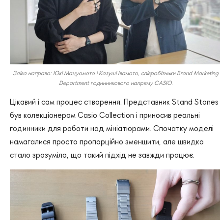
Зліва направо: Юкі Мацуомото і Казуші Івамото, співробітники Brand Marketing
Department годинникового напряму CASIO.
Цікавий і сам процес створення. Представник Stand Stones
був колекціонером Casio Collection і приносив реальні
годинники для роботи над мініатюрами. Спочатку моделі
намагалися просто пропорційно зменшити, але швидко
стало зрозуміло, що такий підхід не завжди працює.