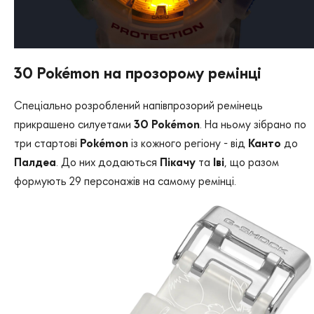
30 Pokémon на прозорому ремінці
Спеціально розроблений напівпрозорий ремінець
прикрашено силуетами
30 Pokémon
. На ньому зібрано по
три стартові
Pokémon
із кожного регіону - від
Канто
до
Палдеа
. До них додаються
Пікачу
та
Іві
, що разом
формують 29 персонажів на самому ремінці.