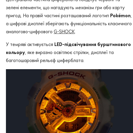
зелені елементи, що нагадують механізм гри або карту
пригод. На правій частині розташований логотип
Pokémon
,
а цифрові дисплеї зберігають функціональність класичного
аналогово-цифрового
G-SHOCK
.
У темряві активується
LED-підсвічування бурштинового
кольору
, яке виразно освітлює стрілки, дисплеї та
багатошаровий рельєф циферблата.