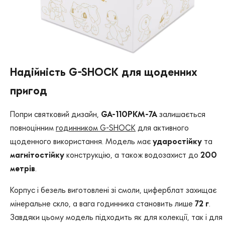
Надійність G-SHOCK для щоденних
пригод
Попри святковий дизайн,
GA-110PKM-7A
залишається
повноцінним
годинником G-SHOCK
для активного
щоденного використання. Модель має
ударостійку
та
магнітостійку
конструкцію, а також водозахист до
200
метрів
.
Корпус і безель виготовлені зі смоли, циферблат захищає
мінеральне скло, а вага годинника становить лише
72 г
.
Завдяки цьому модель підходить як для колекції, так і для