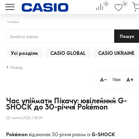
0
0
Головна
Пошук
Усі розділи
CASIO GLOBAL
CASIO UKRAINE
Назад
A−
A+
16px
Час упіймати Пікачу: ювілейний G-
SHOCK до 30-річчя Pokémon
02 липня 2026 / 18:05
Pokémon
відзначає 30-річчя разом із
G-SHOCK
.