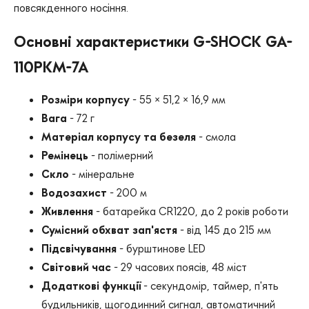
повсякденного носіння.
Основні характеристики G-SHOCK GA-
110PKM-7A
Розміри корпусу
- 55 × 51,2 × 16,9 мм
Вага
- 72 г
Матеріал корпусу та безеля
- смола
Ремінець
- полімерний
Скло
- мінеральне
Водозахист
- 200 м
Живлення
- батарейка CR1220, до 2 років роботи
Сумісний обхват зап'ястя
- від 145 до 215 мм
Підсвічування
- бурштинове LED
Світовий час
- 29 часових поясів, 48 міст
Додаткові функції
- секундомір, таймер, п'ять
будильників, щогодинний сигнал, автоматичний