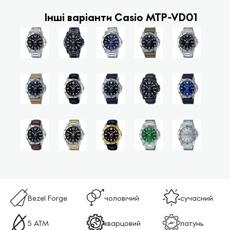
Інші варіанти Casio MTP-VD01
Bezel Forge
чоловічий
сучасний
5 ATM
кварцовий
латунь