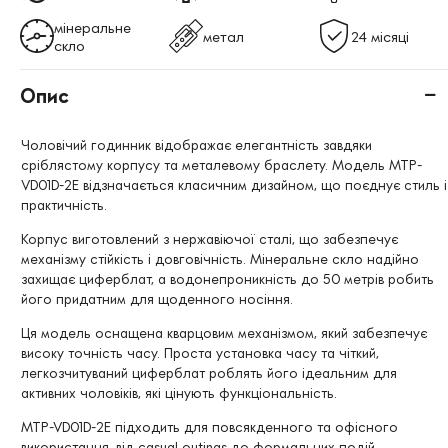
мінеральне
метал
24 місяці
скло
Опис
Чоловічий годинник відображає елегантність завдяки
сріблястому корпусу та металевому браслету. Модель MTP-
VD01D-2E відзначається класичним дизайном, що поєднує стиль і
практичність.
Корпус виготовлений з нержавіючої сталі, що забезпечує
механізму стійкість і довговічність. Мінеральне скло надійно
захищає циферблат, а водонепроникність до 50 метрів робить
його придатним для щоденного носіння.
Ця модель оснащена кварцовим механізмом, який забезпечує
високу точність часу. Проста установка часу та чіткий,
легкозчитуваний циферблат роблять його ідеальним для
активних чоловіків, які цінують функціональність.
MTP-VD01D-2E підходить для повсякденного та офісного
використання, від casual outings до формальних подій.