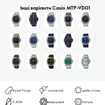
Інші варіанти Casio MTP-VD01
Bezel Forge
чоловічий
дайв-стиль
5 ATM
кварцовий
латунь