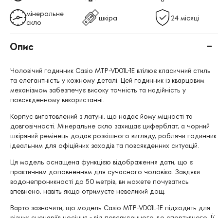
мінеральне
шкіра
24 місяці
скло
Опис
Чоловічий годинник Casio MTP-VD01L-1E втілює класичний стиль
та елегантність у кожному деталі. Цей годинник із кварцовим
механізмом забезпечує високу точність та надійність у
повсякденному використанні.
Корпус виготовлений з латуні, що надає йому міцності та
довговічності. Мінеральне скло захищає циферблат, а чорний
шкіряний ремінець додає розкішного вигляду, роблячи годинник
ідеальним для офіційних заходів та повсякденних ситуацій.
Ця модель оснащена функцією відображення дати, що є
практичним доповненням для сучасного чоловіка. Завдяки
водонепроникності до 50 метрів, ви можете почуватись
впевнено, навіть якщо отримуєте невеликий дощ.
Варто зазначити, що модель Casio MTP-VD01L-1E підходить для
різних сценаріїв носіння - від повсякденного до спортивного. Її