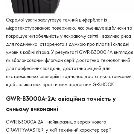
Окремої уваги заслуговує темний циферблат із
мікротекстурованою поверхнею, яка зменшує відблиски та
покращує читабельність у яскравому світлі - важлива риса
для годинника, створеного з думкою про пілотів і складні
умови в кабіні літака. У результаті GWR-B3000-1A виглядає
як збалансований флагман серії: достатньо технологічний
для професійних завдань, достатньо міцний для
екстремальних сценаріїв і водночас достатньо стриманий,
щоб залишатися практичним щоденним G-SHOCK.
GWR-B3000A-2A: авіаційна точність у
синьому виконанні
GWR-B3000A-2A - найвиразніша версія нового
GRAVITYMASTER, у якій технічний характер серії