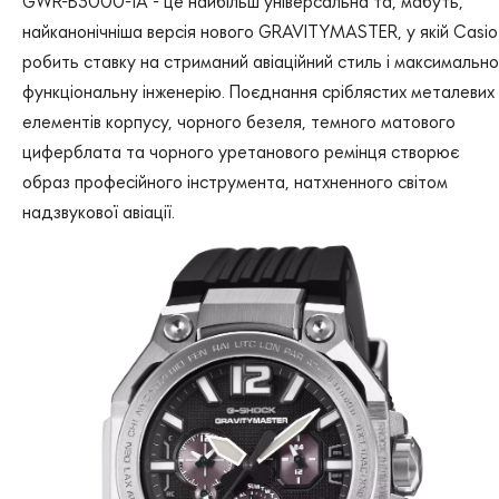
GWR-B3000-1A - це найбільш універсальна та, мабуть,
найканонічніша версія нового GRAVITYMASTER, у якій Casio
робить ставку на стриманий авіаційний стиль і максимально
функціональну інженерію. Поєднання сріблястих металевих
елементів корпусу, чорного безеля, темного матового
циферблата та чорного уретанового ремінця створює
образ професійного інструмента, натхненного світом
надзвукової авіації.