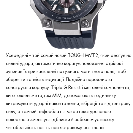
Усередині - той самий новий TOUGH MVT.2, який реагує на
сильні удари, автоматично коригує положення стрілок і
зупиняє їх при виявленні потужного магнітного поля, щоб
зберегти точність індикації. Подвійна порожниста
конструкція корпусу, Triple G Resist і металеві компоненти,
виготовлені методом MIM, допомагають годиннику
витримувати ударні навантаження, вібрації та відцентрову
силу, а темний циферблат із мікротекстурованою
поверхнею зменшує відблиски й забезпечує високу
читабельність навіть при яскравому освітленні.