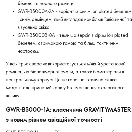
безеля та чорного ремінця.
GWR-B3000A-2A - варіант із синім ion plated безелем
і синім ремінцем, який виглядає найбільш "авіаційно" та
візуально свіжо.
GWR-B3000B-8A - темніша версія з сірим ion plated
безелем, стриманою гамою та більш тактичним
настроєм.
У всіх трьох версіях використовується м'який уретановий
ремінець із біополімерної смоли, а також біоматеріали в
центральному корпусі. Це не головна технічна фішка
моделі, але приємний крок у бік зменшення екологічного
впливу.
GWR-B3000-1A: класичний GRAVITYMASTER
з новим рівнем авіаційної точності