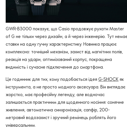
GWR-B3000 показує, що Casio продовжує рухати Master
of G не тільки через дизайн, а й через інженерію. Тут нема
ставки на одну гучну характеристику. Новинка працює
комплексно: точніший механізм, захист від магнітних полів,
реакція на удари, оптимізований корпус, покращена
видимість і сучасне підключення до смартфона.
Це годинник для тих, кому подобається ідея
G-SHOCK
як
інструмента, а не просто модного аксесуара. Він виглядає
жорстко, має професійну легенду, але водночас
залишається практичним для щоденного носіння: сонячне
живлення, автоматична синхронізація, сапфір, 200-
метровий водозахист і зручний ремінець роблять його
універсальним.