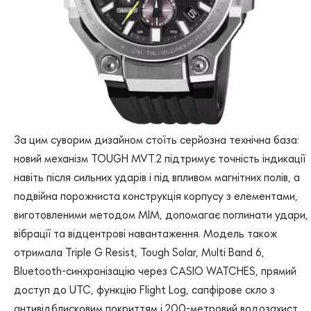
За цим суворим дизайном стоїть серйозна технічна база:
новий механізм TOUGH MVT.2 підтримує точність індикації
навіть після сильних ударів і під впливом магнітних полів, а
подвійна порожниста конструкція корпусу з елементами,
виготовленими методом MIM, допомагає поглинати удари,
вібрації та відцентрові навантаження. Модель також
отримала Triple G Resist, Tough Solar, Multi Band 6,
Bluetooth-синхронізацію через CASIO WATCHES, прямий
доступ до UTC, функцію Flight Log, сапфірове скло з
антивідблисковим покриттям і 200-метровий водозахист.