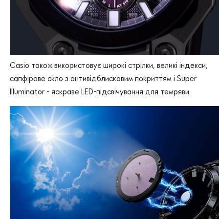
Casio також використовує широкі стрілки, великі індекси,
сапфірове скло з антивідблисковим покриттям і Super
Illuminator - яскраве LED-підсвічування для темряви.