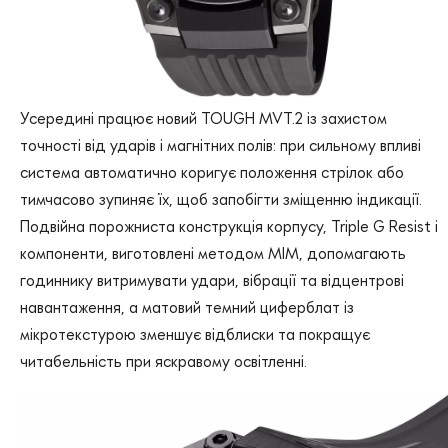
Усередині працює новий TOUGH MVT.2 із захистом
точності від ударів і магнітних полів: при сильному впливі
система автоматично коригує положення стрілок або
тимчасово зупиняє їх, щоб запобігти зміщенню індикації.
Подвійна порожниста конструкція корпусу, Triple G Resist і
компоненти, виготовлені методом MIM, допомагають
годиннику витримувати удари, вібрації та відцентрові
навантаження, а матовий темний циферблат із
мікротекстурою зменшує відблиски та покращує
читабельність при яскравому освітленні.