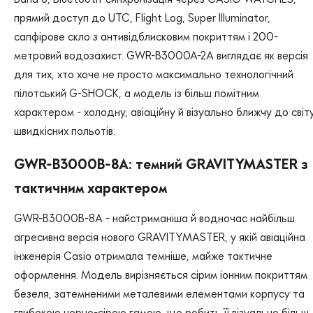
прямий доступ до UTC, Flight Log, Super Illuminator,
сапфірове скло з антивідблисковим покриттям і 200-
метровий водозахист. GWR-B3000A-2A виглядає як версія
для тих, хто хоче не просто максимально технологічний
пілотський G-SHOCK, а модель із більш помітним
характером - холодну, авіаційну й візуально ближчу до світ
швидкісних польотів.
GWR-B3000B-8A: темний GRAVITYMASTER з
тактичним характером
GWR-B3000B-8A - найстриманіша й водночас найбільш
агресивна версія нового GRAVITYMASTER, у якій авіаційна
інженерія Casio отримала темніше, майже тактичне
оформлення. Модель вирізняється сірим іонним покриттям
безеля, затемненими металевими елементами корпусу та
глибокою чорно-сірою гамою, що робить її візуально більш