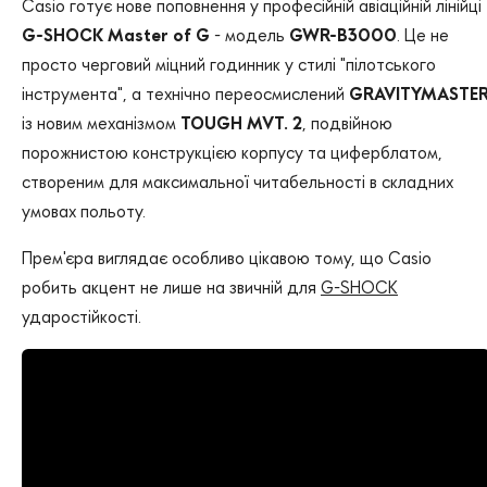
Casio готує нове поповнення у професійній авіаційній лінійці
G-SHOCK Master of G
- модель
GWR-B3000
. Це не
просто черговий міцний годинник у стилі "пілотського
інструмента", а технічно переосмислений
GRAVITYMASTE
із новим механізмом
TOUGH MVT. 2
, подвійною
порожнистою конструкцією корпусу та циферблатом,
створеним для максимальної читабельності в складних
умовах польоту.
Прем'єра виглядає особливо цікавою тому, що Casio
робить акцент не лише на звичній для
G-SHOCK
ударостійкості.